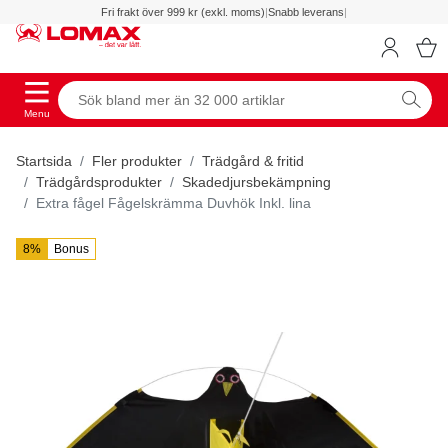
Fri frakt över 999 kr (exkl. moms)
|
Snabb leverans
|
Menu
Startsida
Fler produkter
Trädgård & fritid
Trädgårdsprodukter
Skadedjursbekämpning
Extra fågel Fågelskrämma Duvhök Inkl. lina
8%
Bonus