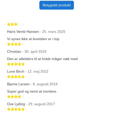
Betygsätt produkt
Betygsatt 3 av 5 stjärnor
Hans Vemb Hansen
- 25. mars 2025
Vi synes ikke at levetiden er i top.
Betygsatt 4 av 5 stjärnor
Christian
- 30. april 2024
Den er alletiders til at holde måger væk med
Betygsatt 5 av 5 stjärnor
Lone Birch
- 12. maj 2022
Betygsatt 5 av 5 stjärnor
Bjarne Larsen
- 8. augusti 2019
Super god og nemt at montere.
Betygsatt 4 av 5 stjärnor
Ove Lyding
- 29. augusti 2017
Betygsatt 5 av 5 stjärnor