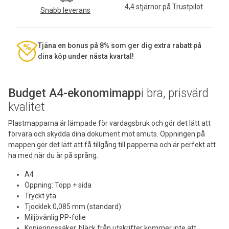
4,4 stjärnor på Trustpilot
Snabb leverans
Tjäna en bonus på 8% som ger dig extra rabatt på
dina köp under nästa kvartal!
Budget A4-ekonomimapp
i bra, prisvärd
kvalitet
Plastmapparna är lämpade för vardagsbruk och gör det lätt att
förvara och skydda dina dokument mot smuts. Öppningen på
mappen gör det lätt att få tillgång till papperna och är perfekt att
ha med när du är på språng.
A4
Öppning: Topp + sida
Tryckt yta
Tjocklek 0,085 mm (standard)
Miljövänlig PP-folie
Kopieringssäker, bläck från utskrifter kommer inte att