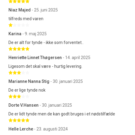
Betygsatt 5 av 5 stjärnor
Niaz Majed
- 25. juni 2025
tilfreds med varen
Betygsatt 1 av 5 stjärnor
Karina
- 9. maj 2025
De er alt for tynde - ikke som forventet..
Betygsatt 5 av 5 stjärnor
Henriette Linnet Thøgersen
- 14. april 2025
Ligesom det skal være - hurtig levering.
Betygsatt 3 av 5 stjärnor
Marianne Nanna Stig
- 30. januari 2025
De er lige tynde nok
Betygsatt 3 av 5 stjärnor
Dorte V.Hansen
- 30. januari 2025
De er lidt tynde men de kan godt bruges i et nødstilfælde
Betygsatt 5 av 5 stjärnor
Helle Lerche
- 23. augusti 2024