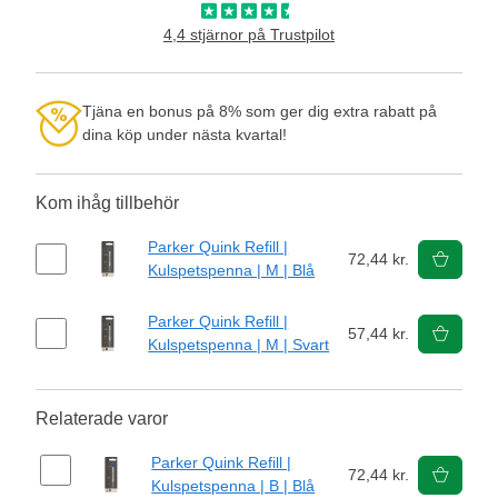
4,4 stjärnor på Trustpilot
Tjäna en bonus på 8% som ger dig extra rabatt på
dina köp under nästa kvartal!
Kom ihåg tillbehör
Parker Quink Refill |
72,44 kr.
Kulspetspenna | M | Blå
Parker Quink Refill |
57,44 kr.
Kulspetspenna | M | Svart
Relaterade varor
Parker Quink Refill |
72,44 kr.
Kulspetspenna | B | Blå