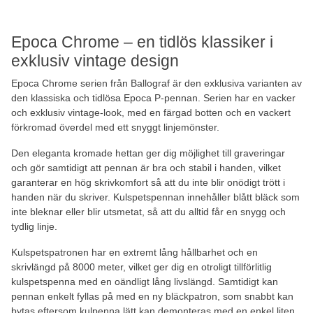
Epoca Chrome – en tidlös klassiker i
exklusiv vintage design
Epoca Chrome serien från Ballograf är den exklusiva varianten av
den klassiska och tidlösa Epoca P-pennan. Serien har en vacker
och exklusiv vintage-look, med en färgad botten och en vackert
förkromad överdel med ett snyggt linjemönster.
Den eleganta kromade hettan ger dig möjlighet till graveringar
och gör samtidigt att pennan är bra och stabil i handen, vilket
garanterar en hög skrivkomfort så att du inte blir onödigt trött i
handen när du skriver. Kulspetspennan innehåller blått bläck som
inte bleknar eller blir utsmetat, så att du alltid får en snygg och
tydlig linje.
Kulspetspatronen har en extremt lång hållbarhet och en
skrivlängd på 8000 meter, vilket ger dig en otroligt tillförlitlig
kulspetspenna med en oändligt lång livslängd. Samtidigt kan
pennan enkelt fyllas på med en ny bläckpatron, som snabbt kan
bytas eftersom kulpenna lätt kan demonteras med en enkel liten