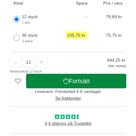
Antal
Spara
Pris / vara
12 styck
-
78,69 kr.
1 ask
36 styck
105,75 kr.
75,75 kr.
3 askar
944,25
kr.
(inkl. moms)
Minimumköp 12 styck
Fortsätt
Leverans: Förväntad 4-6 vardagar
Se fraktpriser
4,4 stjärnor på Trustpilot