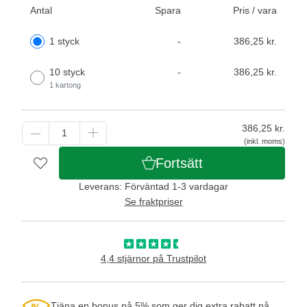
Antal
Spara
Pris / vara
1 styck
-
386,25 kr.
10 styck
-
386,25 kr.
1 kartong
386,25
kr.
(inkl. moms)
Fortsätt
Leverans: Förväntad 1-3 vardagar
Se fraktpriser
4,4 stjärnor på Trustpilot
Tjäna en bonus på 5% som ger dig extra rabatt på