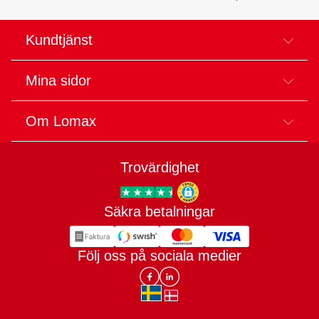
Kundtjänst
Mina sidor
Om Lomax
Trovärdighet
Säkra betalningar
Trygg E-handel
Följ oss på sociala medier
Lomax DK Facebook
Lomax SE LinkIn
sv-SE
da-DK