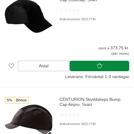
Artikelnummer 80217730
373,75 kr.
styck á
(inkl. moms)
Antal
Leverans: Förväntat 1-3 vardagar
CENTURION Skyddskeps Bump
5%
Bonus
Cap Airpro, Svart
Artikelnummer 80217740