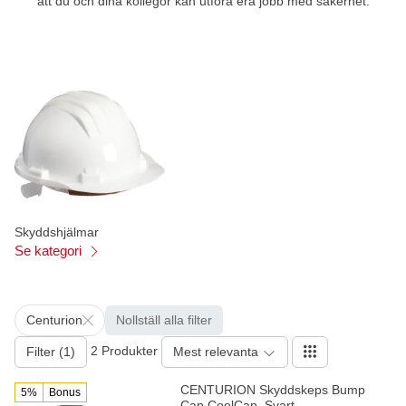
att du och dina kollegor kan utföra era jobb med säkerhet.
Skyddshjälmar
Se kategori
Centurion
Nollställ alla filter
2 Produkter
Filter (1)
Mest relevanta
CENTURION Skyddskeps Bump
5%
Bonus
Cap CoolCap, Svart