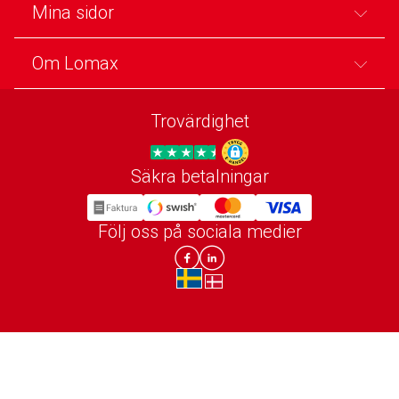
Mina sidor
Om Lomax
Trovärdighet
Säkra betalningar
Trygg E-handel
Följ oss på sociala medier
Lomax DK Facebook
Lomax SE LinkIn
sv-SE
da-DK