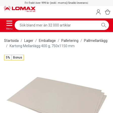
Fri frakt över 999 kr (exkl. moms)
|
Snabb leverans
|
Menu
Startsida
Lager
Emballage
Palletering
Pallmellanlägg
Kartong Mellanlägg 400 g, 750x1150 mm
5%
Bonus