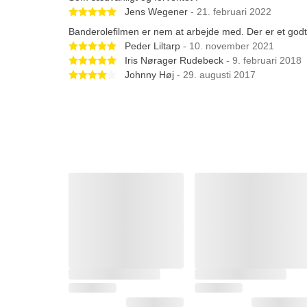
Betygsatt 5 av 5 stjärnor
Jens Wegener
- 21. februari 2022
Banderolefilmen er nem at arbejde med. Der er et godt s
Betygsatt 5 av 5 stjärnor
Peder Liltarp
- 10. november 2021
Betygsatt 5 av 5 stjärnor
Iris Nørager Rudebeck
- 9. februari 2018
Betygsatt 4 av 5 stjärnor
Johnny Høj
- 29. augusti 2017