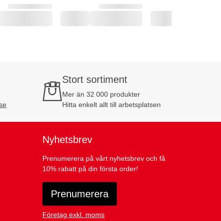
Stort sortiment
Mer än 32 000 produkter
se
Hitta enkelt allt till arbetsplatsen
Nyhetsbrev
Prenumerera på vårt nyhetsbrev och få
10% rabatt på din första order!
Prenumerera
Företag exkl. moms