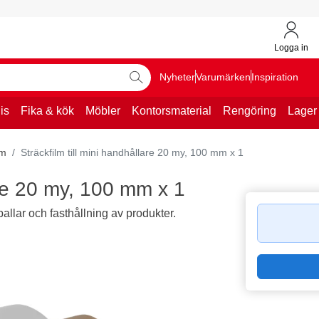
Logga in
Nyheter
Varumärken
Inspiration
is
Fika & kök
Möbler
Kontorsmaterial
Rengöring
Lager
lm
Sträckfilm till mini handhållare 20 my, 100 mm x 1
are 20 my, 100 mm x 1
allar och fasthållning av produkter.