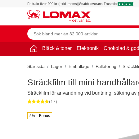
Fri frakt över 999 kr (exkl. moms)
|
Snabb leverans
|
Trustpilot
Bläck & toner
Elektronik
Chokolad & god
Startsida
Lager
Emballage
Palletering
Sträckfi
Sträckfilm till mini handhåll
Sträckfilm för användning vid buntning, säkring av p
(17)
5%
Bonus