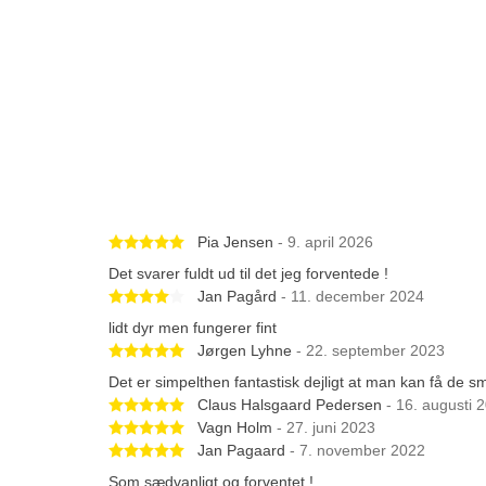
Betygsatt 5 av 5 stjärnor
Pia Jensen
- 9. april 2026
Det svarer fuldt ud til det jeg forventede !
Betygsatt 4 av 5 stjärnor
Jan Pagård
- 11. december 2024
lidt dyr men fungerer fint
Betygsatt 5 av 5 stjärnor
Jørgen Lyhne
- 22. september 2023
Det er simpelthen fantastisk dejligt at man kan få de små
Betygsatt 5 av 5 stjärnor
Claus Halsgaard Pedersen
- 16. augusti 
Betygsatt 5 av 5 stjärnor
Vagn Holm
- 27. juni 2023
Betygsatt 5 av 5 stjärnor
Jan Pagaard
- 7. november 2022
Som sædvanligt og forventet !