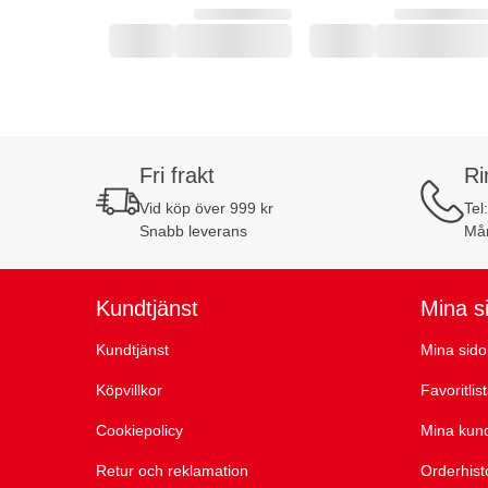
Fri frakt
Ri
Vid köp över 999 kr
Tel
Snabb leverans
Mån
Kundtjänst
Mina s
Kundtjänst
Mina sido
Köpvillkor
Favoritlis
Cookiepolicy
Mina kun
Retur och reklamation
Orderhist