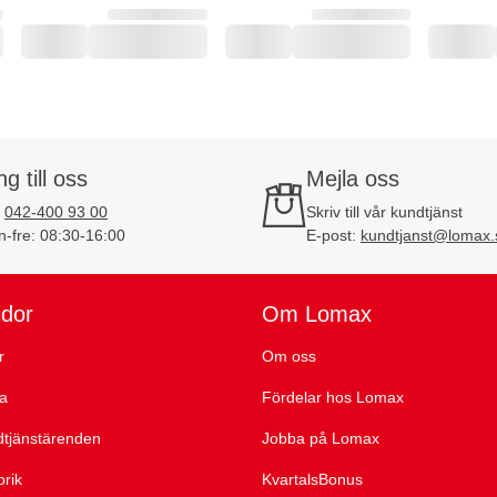
ng till oss
Mejla oss
:
042-400 93 00
Skriv till vår kundtjänst
-fre: 08:30-16:00
E-post:
kundtjanst@lomax.
idor
Om Lomax
r
Om oss
ta
Fördelar hos Lomax
dtjänstärenden
Jobba på Lomax
orik
KvartalsBonus