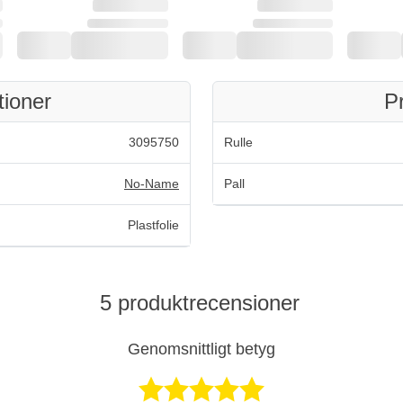
tioner
P
3095750
Rulle
No-Name
Pall
Plastfolie
5 produktrecensioner
Genomsnittligt betyg
Betygsatt 4,