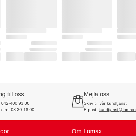
ng till oss
Mejla oss
:
042-400 93 00
Skriv till vår kundtjänst
-fre: 08:30-16:00
E-post:
kundtjanst@lomax.
idor
Om Lomax