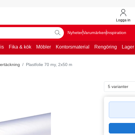
Logga in
Nyheter
Varumärken
Inspiration
is
Fika & kök
Möbler
Kontorsmaterial
Rengöring
Lager
vertäckning
Plastfolie 70 my, 2x50 m
5 varianter