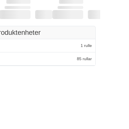
roduktenheter
1 rulle
85 rullar
8 av 5 stjärnor