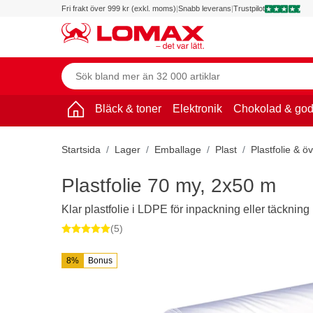
Fri frakt över 999 kr (exkl. moms)
|
Snabb leverans
|
Trustpilot
Bläck & toner
Elektronik
Chokolad & god
Startsida
Lager
Emballage
Plast
Plastfolie & ö
Plastfolie 70 my, 2x50 m
Klar plastfolie i LDPE för inpackning eller täckning
(5)
8%
Bonus