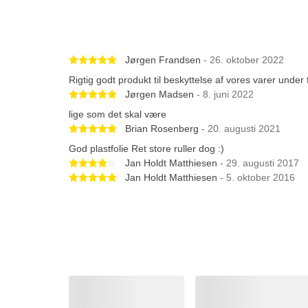
Betygsatt 5 av 5 stjärnor
Jørgen Frandsen
- 26. oktober 2022
Rigtig godt produkt til beskyttelse af vores varer under
Betygsatt 5 av 5 stjärnor
Jørgen Madsen
- 8. juni 2022
lige som det skal være
Betygsatt 5 av 5 stjärnor
Brian Rosenberg
- 20. augusti 2021
God plastfolie Ret store ruller dog :)
Betygsatt 4 av 5 stjärnor
Jan Holdt Matthiesen
- 29. augusti 2017
Betygsatt 5 av 5 stjärnor
Jan Holdt Matthiesen
- 5. oktober 2016