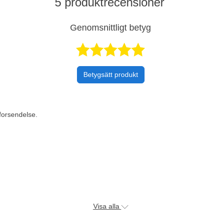
5 produktrecensioner
Genomsnittligt betyg
Betygsatt 4,
Betygsätt produkt
 forsendelse.
Visa alla