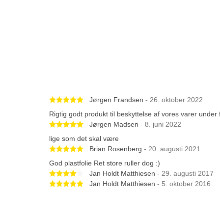
Betygsatt 5 av 5 stjärnor
Jørgen Frandsen
- 26. oktober 2022
Rigtig godt produkt til beskyttelse af vores varer under
Betygsatt 5 av 5 stjärnor
Jørgen Madsen
- 8. juni 2022
lige som det skal være
Betygsatt 5 av 5 stjärnor
Brian Rosenberg
- 20. augusti 2021
God plastfolie Ret store ruller dog :)
Betygsatt 4 av 5 stjärnor
Jan Holdt Matthiesen
- 29. augusti 2017
Betygsatt 5 av 5 stjärnor
Jan Holdt Matthiesen
- 5. oktober 2016