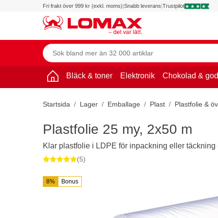
Fri frakt över 999 kr (exkl. moms)
|
Snabb leverans
|
Trustpilot
Bläck & toner
Elektronik
Chokolad & god
Startsida
Lager
Emballage
Plast
Plastfolie & ö
Plastfolie 25 my, 2x50 m
Klar plastfolie i LDPE för inpackning eller täcknin
(5)
8%
Bonus