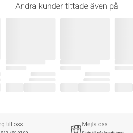
Andra kunder tittade även på
ng till oss
Mejla oss
:
042-400 93 00
Skriv till vår kundtjänst