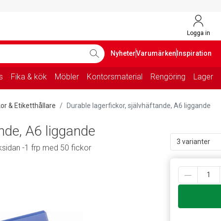
Logga in
Nyheter
Varumärken
Inspiration
s
Fika & kök
Möbler
Kontorsmaterial
Rengöring
Lager
or & Etiketthållare
Durable lagerfickor, självhäftande, A6 liggande
ande, A6 liggande
3 varianter
ksidan -1 frp med 50 fickor