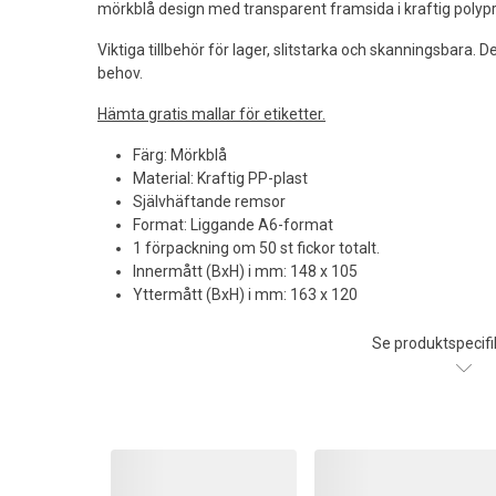
mörkblå design med transparent framsida i kraftig polyp
Viktiga tillbehör för lager, slitstarka och skanningsbara. 
behov.
Hämta gratis mallar för etiketter.
Färg: Mörkblå
Material: Kraftig PP-plast
Självhäftande remsor
Format: Liggande A6-format
1 förpackning om 50 st fickor totalt.
Innermått (BxH) i mm: 148 x 105
Yttermått (BxH) i mm: 163 x 120
Se produktspecifi