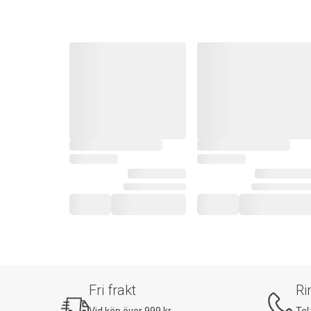
Fri frakt
Ri
Vid köp över 999 kr
Tel