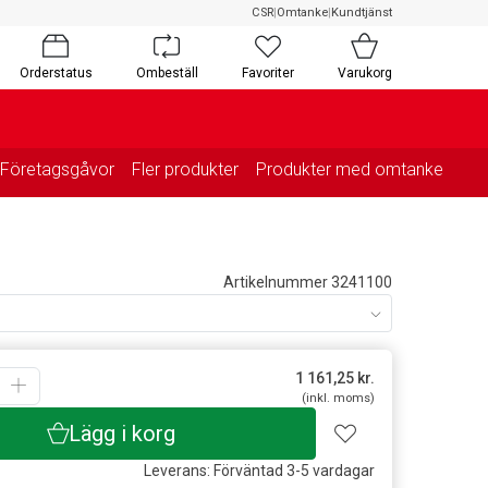
CSR
|
Omtanke
|
Kundtjänst
Orderstatus
Ombeställ
Favoriter
Varukorg
Företagsgåvor
Fler produkter
Produkter med omtanke
Artikelnummer 3241100
1 161,25
kr.
(inkl. moms)
Lägg i korg
Leverans: Förväntad 3-5 vardagar