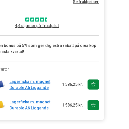
Se fraktpriser
4,4 stjärnor på Trustpilot
en bonus på 5% som ger dig extra rabatt på dina köp
nästa kvartal!
varor
Lagerficka m. magnet
1 586,25 kr.
Durable A6 Liggande
Lagerficka m. magnet
1 586,25 kr.
Durable A6 Liggande