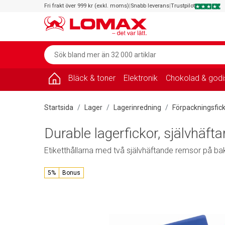
Fri frakt över 999 kr (exkl. moms)
|
Snabb leverans
|
Trustpilot
Bläck & toner
Elektronik
Chokolad & godi
Startsida
Lager
Lagerinredning
Förpackningsfick
Durable lagerfickor, självhäft
Etiketthållarna med två självhäftande remsor på ba
5%
Bonus