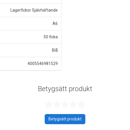
Lagerfickor Självhäftande
A6
50 ficka
Blå
4005546981529
Betygsätt produkt
Betygsatt 0 a
Betygsätt produkt