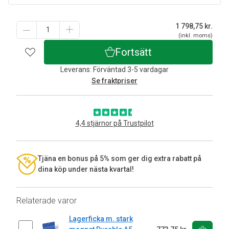
1 798,75
kr.
(inkl. moms)
Fortsätt
Leverans: Förväntad 3-5 vardagar
Se fraktpriser
4,4 stjärnor på Trustpilot
Tjäna en bonus på 5% som ger dig extra rabatt på
dina köp under nästa kvartal!
Relaterade varor
Lagerficka m. stark