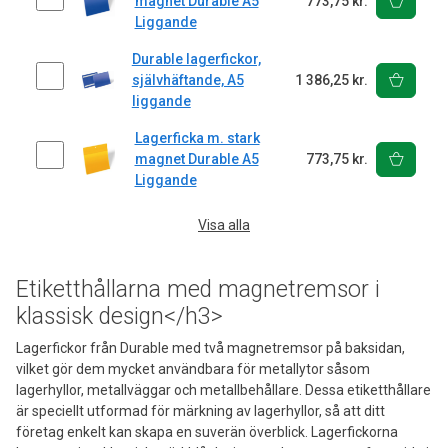
magnet Durable A5
773,75 kr.
Liggande
Durable lagerfickor,
självhäftande, A5
1 386,25 kr.
liggande
Lagerficka m. stark
magnet Durable A5
773,75 kr.
Liggande
Visa alla
Etiketthållarna med magnetremsor i
klassisk design</h3>
Lagerfickor från Durable med två magnetremsor på baksidan,
vilket gör dem mycket användbara för metallytor såsom
lagerhyllor, metallväggar och metallbehållare. Dessa etiketthållare
är speciellt utformad för märkning av lagerhyllor, så att ditt
företag enkelt kan skapa en suverän överblick. Lagerfickorna