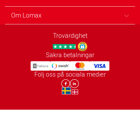
Om Lomax
Trovärdighet
Säkra betalningar
Trygg E-handel
Följ oss på sociala medier
Lomax DK Facebook
Lomax SE LinkIn
sv-SE
da-DK