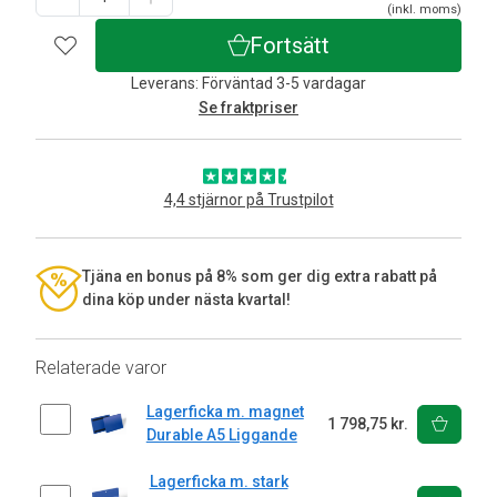
(inkl. moms)
Fortsätt
Leverans: Förväntad 3-5 vardagar
Se fraktpriser
4,4 stjärnor på Trustpilot
Tjäna en bonus på 8% som ger dig extra rabatt på
dina köp under nästa kvartal!
Relaterade varor
Lagerficka m. magnet
1 798,75 kr.
Durable A5 Liggande
Lagerficka m. stark