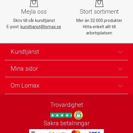
Mejla oss
Stort sortiment
Skriv till vår kundtjänst
Mer än 32 000 produkter
E-post:
kundtjanst@lomax.se
Hitta enkelt allt till
arbetsplatsen
Kundtjänst
Mina sidor
Om Lomax
Trovärdighet
Säkra betalningar
Trygg E-handel