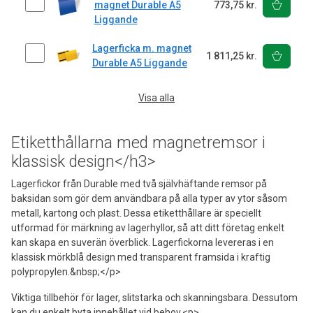
magnet Durable A5
773,75 kr.
Liggande
Lagerficka m. magnet
1 811,25 kr.
Durable A5 Liggande
Visa alla
Etiketthållarna med magnetremsor i
klassisk design</h3>
Lagerfickor från Durable med två självhäftande remsor på
baksidan som gör dem användbara på alla typer av ytor såsom
metall, kartong och plast. Dessa etiketthållare är speciellt
utformad för märkning av lagerhyllor, så att ditt företag enkelt
kan skapa en suverän överblick. Lagerfickorna levereras i en
klassisk mörkblå design med transparent framsida i kraftig
polypropylen.&nbsp;</p>
Viktiga tillbehör för lager, slitstarka och skanningsbara. Dessutom
kan du enkelt byta innehållet vid behov.<p>