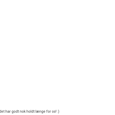
v 5 stjärnor
et har godt nok holdt længe for os! :)