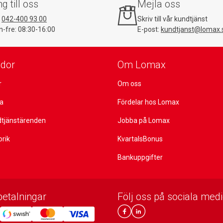
ng till oss
Mejla oss
:
042-400 93 00
Skriv till vår kundtjänst
-fre: 08:30-16:00
E-post:
kundtjanst@lomax.
idor
Om Lomax
r
Om oss
ta
Fördelar hos Lomax
dtjänstärenden
Jobba på Lomax
orik
KvartalsBonus
Bankuppgifter
betalningar
Följ oss på sociala medi
Lomax DK Facebook
Lomax SE LinkIn