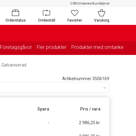
CSR
|
Omtanke
|
Kundtjänst
Orderstatus
Ombeställ
Favoriter
Varukorg
Företagsgåvor
Fler produkter
Produkter med omtanke
, Galvaniserad
Artikelnummer 3506169
Spara
Pris / vara
-
2 986,25 kr.