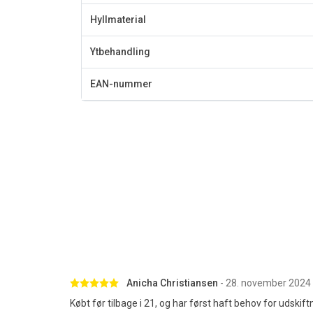
Hyllmaterial
Ytbehandling
EAN-nummer
Betygsatt 5 av 5 stjärnor
Anicha Christiansen
- 28. november 2024
Købt før tilbage i 21, og har først haft behov for udski