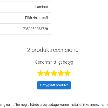
Laminat
Elförzinkat stål
7350050353728
2 produktrecensioner
Genomsnittligt betyg
Betygsatt 5 a
Betygsätt produkt
ftning nu - efter nogle hårde arbejdsdage kunne metallet ikke mere, men d