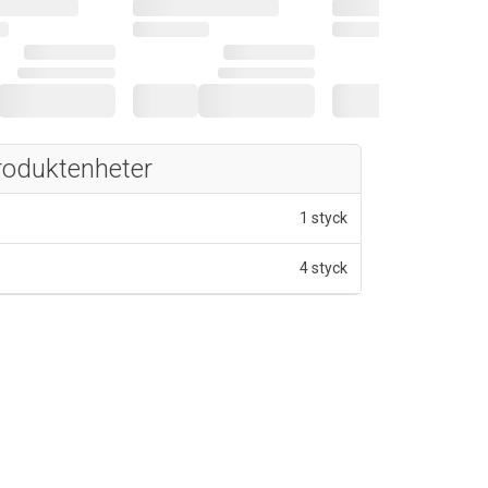
roduktenheter
1 styck
4 styck