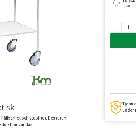
4 styck
1 pall
Tjäna 
ktisk
under 
 hållbarhet och stabilitet. Dessutom
edo att användas.