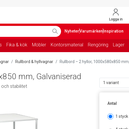
Logga in
Nyheter
Varumärken
Inspiration
s
Fika & kök
Möbler
Kontorsmaterial
Rengöring
Lager
agnar
Rullbord & hyllvagnar
Rullbord – 2 hyllor, 1000x580x850 mm
0x850 mm, Galvaniserad
1 variant
och stabilitet
Antal
1 styck