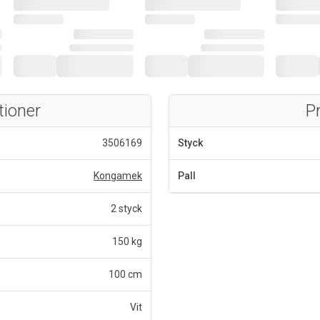
tioner
P
3506169
Styck
Kongamek
Pall
2 styck
150 kg
100 cm
Vit