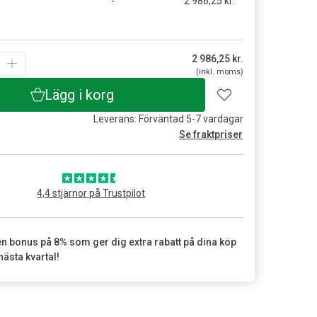
-
2 986,25 kr.
2 986,25
kr.
(inkl. moms)
Lägg i korg
Leverans: Förväntad 5-7 vardagar
Se fraktpriser
4,4 stjärnor på Trustpilot
en bonus på 8% som ger dig extra rabatt på dina köp
nästa kvartal!