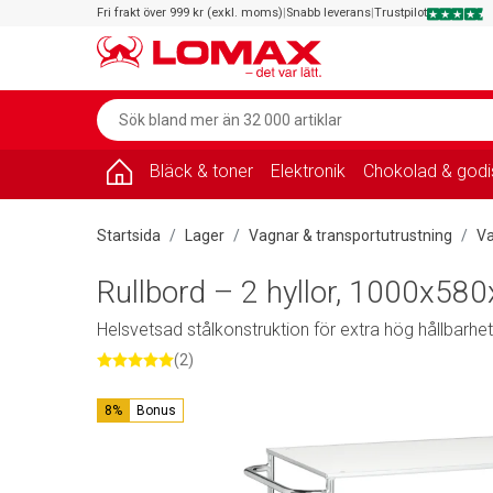
Fri frakt över 999 kr (exkl. moms)
|
Snabb leverans
|
Trustpilot
Bläck & toner
Elektronik
Chokolad & godi
Startsida
Lager
Vagnar & transportutrustning
V
Rullbord – 2 hyllor, 1000x58
Helsvetsad stålkonstruktion för extra hög hållbarhet 
(2)
8%
Bonus