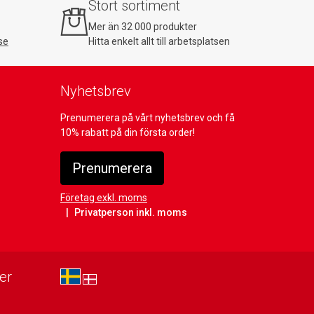
Stort sortiment
Mer än 32 000 produkter
se
Hitta enkelt allt till arbetsplatsen
Nyhetsbrev
Prenumerera på vårt nyhetsbrev och få
10% rabatt på din första order!
Prenumerera
Företag exkl. moms
Privatperson inkl. moms
er
sv-SE
da-DK