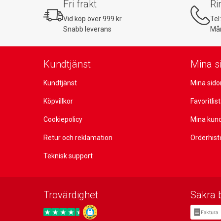
Fri frakt
Ri
Vid köp över 999 kr
Tel
Snabb leverans
Mån
Kundtjänst
Mina s
Kundtjänst
Mina sido
Köpvillkor
Favoritlis
Cookiepolicy
Mina kun
Retur och reklamation
Orderhist
Teknisk support
Trovärdighet
Säkra 