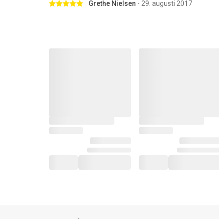
Betygsatt 5 av 5 stjärnor
Grethe Nielsen
- 29. augusti 2017