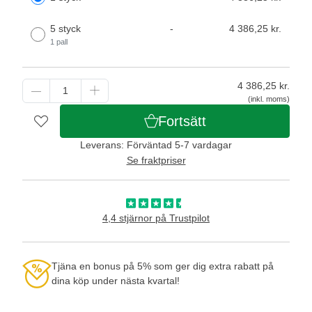
5 styck
-
4 386,25 kr.
1 pall
4 386,25
kr.
(inkl. moms)
Fortsätt
Leverans: Förväntad 5-7 vardagar
Se fraktpriser
4,4 stjärnor på Trustpilot
Tjäna en bonus på 5% som ger dig extra rabatt på
dina köp under nästa kvartal!