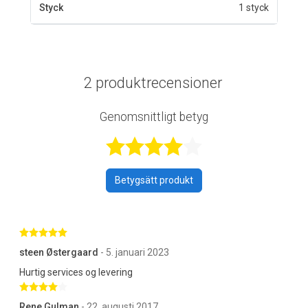
Styck
1 styck
2 produktrecensioner
Genomsnittligt betyg
Betygsatt 4,5 a
Betygsätt produkt
Betygsatt 5 av 5 stjärnor
steen Østergaard
- 5. januari 2023
Hurtig services og levering
Betygsatt 4 av 5 stjärnor
Rene Gulman
- 22. augusti 2017