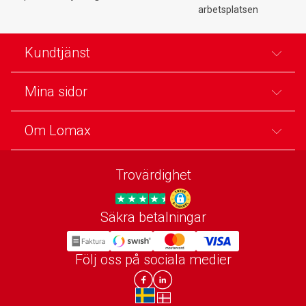
arbetsplatsen
Kundtjänst
Mina sidor
Om Lomax
Trovärdighet
Säkra betalningar
Trygg E-handel
Följ oss på sociala medier
Lomax DK Facebook
Lomax SE LinkIn
sv-SE
da-DK