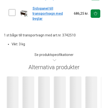
Sidopanel till
transportvagn med
686,25 kr.
byglar
1 st båge till transportvagn med art.nr. 3742510
Vikt: 3 kg
Se produktspecifikationer
Alternativa produkter