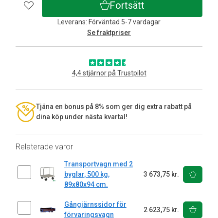
Fortsätt
Leverans: Förväntad 5-7 vardagar
Se fraktpriser
4,4 stjärnor på Trustpilot
Tjäna en bonus på 8% som ger dig extra rabatt på
dina köp under nästa kvartal!
Relaterade varor
Transportvagn med 2
byglar, 500 kg,
3 673,75 kr.
89x80x94 cm.
Gångjärnssidor för
2 623,75 kr.
förvaringsvagn