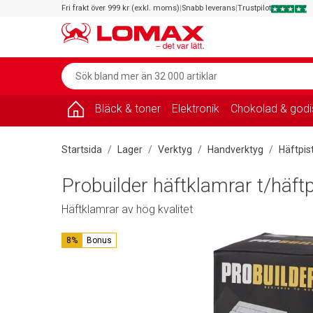
Fri frakt över 999 kr (exkl. moms)
|
Snabb leverans
|
Trustpilot
Bläck & toner
Elektronik
Chokolad & godi
Startsida
Lager
Verktyg
Handverktyg
Häftpis
Probuilder häftklamrar t/häft
Häftklamrar av hög kvalitet
8%
Bonus