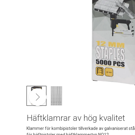
Häftklamrar av hög kvalitet
Klammer för kombipistoler tillverkade av galvaniserat s
för häftpistoler med häftklammertyp NO12.