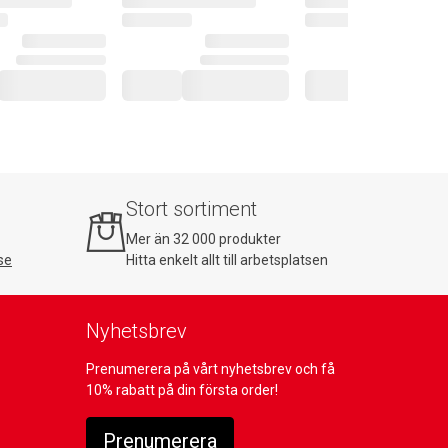
Stort sortiment
Mer än 32 000 produkter
se
Hitta enkelt allt till arbetsplatsen
Nyhetsbrev
Prenumerera på vårt nyhetsbrev och få
10% rabatt på din första order!
Prenumerera