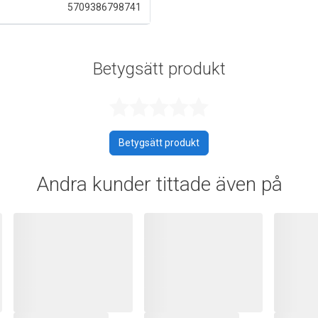
5709386798741
Betygsätt produkt
Betygsatt 0 a
Betygsätt produkt
Andra kunder tittade även på