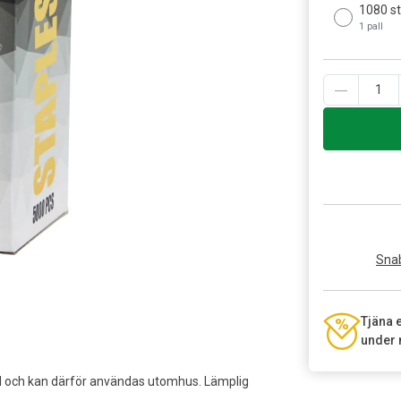
1080 s
1 pall
Snab
Tjäna 
under 
tål och kan därför användas utomhus. Lämplig