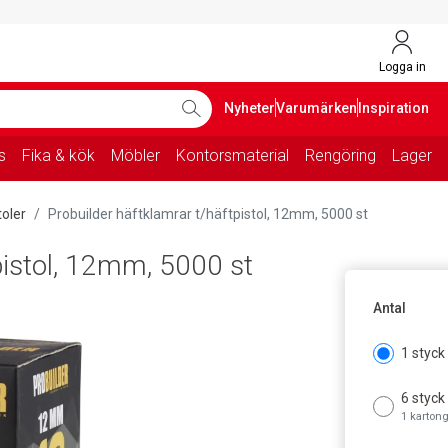
Logga in
Nyheter
Varumärken
Inspiration
s
Fika & kök
Möbler
Kontorsmaterial
Rengöring
Lager
toler
Probuilder häftklamrar t/häftpistol, 12mm, 5000 st
pistol, 12mm, 5000 st
Antal
1 styck
6 styck
1 karton