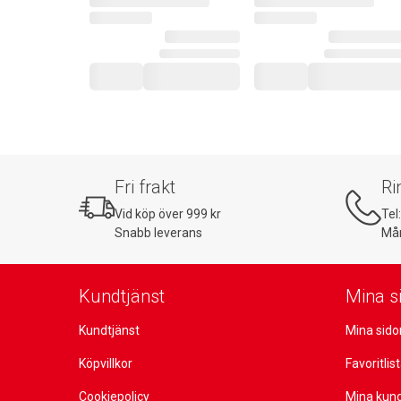
Fri frakt
Ri
Vid köp över 999 kr
Tel
Snabb leverans
Mån
Kundtjänst
Mina s
Kundtjänst
Mina sido
Köpvillkor
Favoritlis
Cookiepolicy
Mina kun