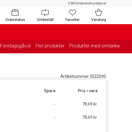
CSR
|
Omtanke
|
Kundtjänst
Orderstatus
Ombeställ
Favoriter
Varukorg
Företagsgåvor
Fler produkter
Produkter med omtanke
Artikelnummer 3522090
Spara
Pris / vara
-
78,69 kr.
-
78,69 kr.
g