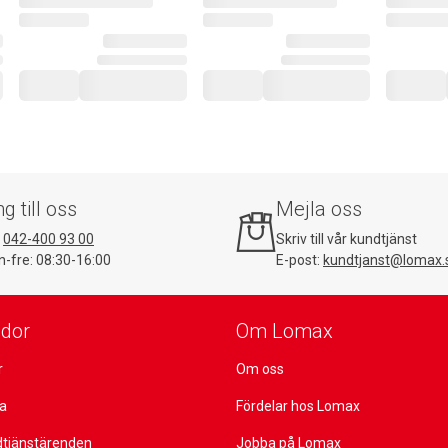
ng till oss
Mejla oss
:
042-400 93 00
Skriv till vår kundtjänst
-fre: 08:30-16:00
E-post:
kundtjanst@lomax.
idor
Om Lomax
r
Om oss
ta
Fördelar hos Lomax
dtjänstärenden
Jobba på Lomax