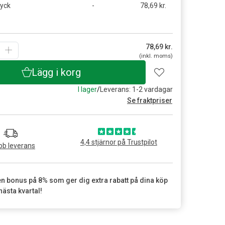
tyck
-
78,69 kr.
78,69
kr.
(inkl. moms)
Lägg i korg
I lager
/
Leverans: 1-2 vardagar
Se fraktpriser
4,4 stjärnor på Trustpilot
b leverans
en bonus på 8% som ger dig extra rabatt på dina köp
nästa kvartal!