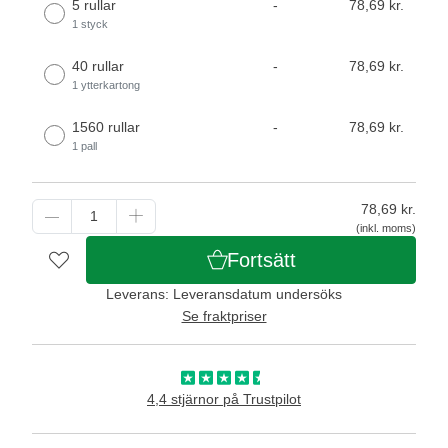
5 rullar
-
78,69 kr.
1 styck
40 rullar
-
78,69 kr.
1 ytterkartong
1560 rullar
-
78,69 kr.
1 pall
78,69
kr.
(inkl. moms)
Fortsätt
Leverans: Leveransdatum undersöks
Se fraktpriser
4,4 stjärnor på Trustpilot