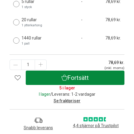
5 rullar
-
78,69 kr.
1 styck
20 rullar
-
78,69 kr.
1 ytterkartong
1440 rullar
-
78,69 kr.
1 pall
78,69
kr.
(inkl. moms)
Fortsätt
5 i lager
I lager
/
Leverans: 1-2 vardagar
Se fraktpriser
4,4 stjärnor på Trustpilot
Snabb leverans