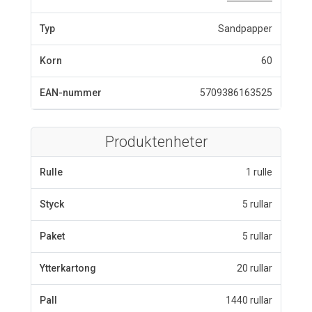
Typ
Sandpapper
Korn
60
EAN-nummer
5709386163525
Produktenheter
Rulle
1 rulle
Styck
5 rullar
Paket
5 rullar
Ytterkartong
20 rullar
Pall
1440 rullar