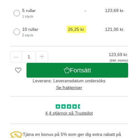
5 rullar
-
123,69 kr.
1 styck
10 rullar
26,25 kr.
121,06 kr.
2 styck
123,69
kr.
(inkl. moms)
Fortsätt
Leverans: Leveransdatum undersöks
Se fraktpriser
4,4 stjärnor på Trustpilot
Tjäna en bonus på 5% som ger dig extra rabatt på