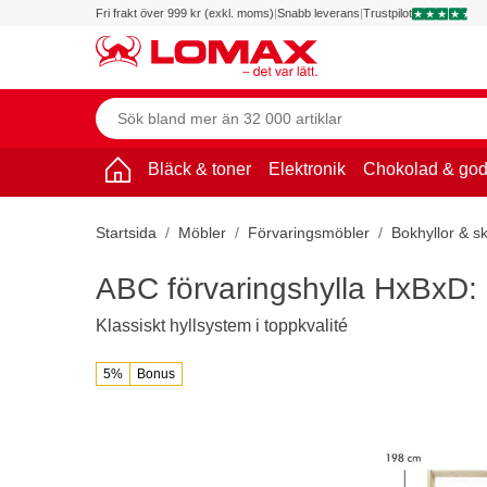
Fri frakt över 999 kr (exkl. moms)
|
Snabb leverans
|
Trustpilot
Bläck & toner
Elektronik
Chokolad & god
Startsida
Möbler
Förvaringsmöbler
Bokhyllor & s
ABC förvaringshylla HxBxD:
Klassiskt hyllsystem i toppkvalité
5%
Bonus