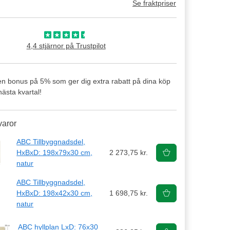
Se fraktpriser
4,4 stjärnor på Trustpilot
en bonus på 5% som ger dig extra rabatt på dina köp
ästa kvartal!
varor
ABC Tillbyggnadsdel,
HxBxD: 198x79x30 cm,
2 273,75 kr.
natur
ABC Tillbyggnadsdel,
HxBxD: 198x42x30 cm,
1 698,75 kr.
natur
ABC hyllplan LxD: 76x30