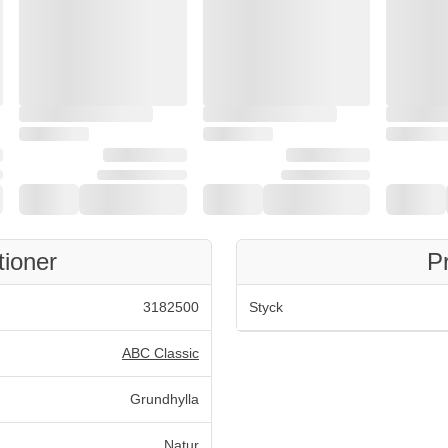
tioner
P
3182500
Styck
ABC Classic
Grundhylla
Natur