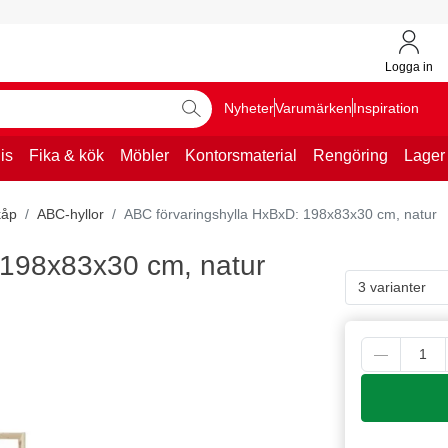
Logga in
Nyheter
Varumärken
Inspiration
is
Fika & kök
Möbler
Kontorsmaterial
Rengöring
Lager
kåp
ABC-hyllor
ABC förvaringshylla HxBxD: 198x83x30 cm, natur
 198x83x30 cm, natur
3 varianter