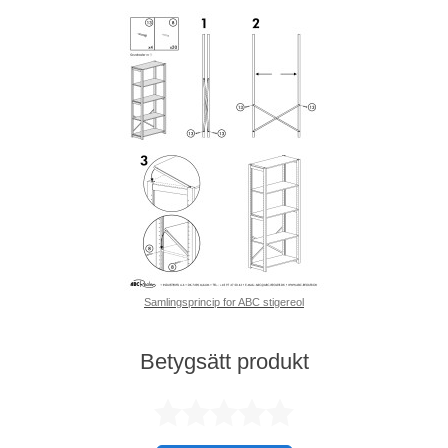
Samlingsprincip for ABC stigereol
Betygsätt produkt
Betygsatt 0 av 