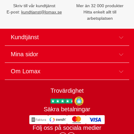
Skriv till vår kundtjänst
Mer än 32 000 produkter
E-post:
kundtjanst@lomax.se
Hitta enkelt allt till
arbetsplatsen
Kundtjänst
Mina sidor
Om Lomax
Trovärdighet
Säkra betalningar
Trygg E-handel
Följ oss på sociala medier