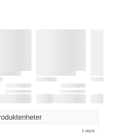
roduktenheter
1 styck