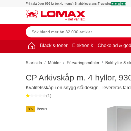
Fri frakt över 999 kr (exkl. moms)
|
Snabb leverans
|
Trustpilot
Bläck & toner
Elektronik
Chokolad & god
Startsida
Möbler
Förvaringsmöbler
Bokhyllor & s
CP Arkivskåp m. 4 hyllor, 
Kvalitetsskåp i en snygg ståldesign - levereras fär
(1)
8%
Bonus