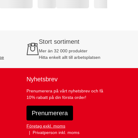
Stort sortiment
Mer än 32 000 produkter
se
Hitta enkelt allt till arbetsplatsen
Nyhetsbrev
Prenumerera på vårt nyhetsbrev och få
10% rabatt på din första order!
Prenumerera
Företag exkl. moms
Privatperson inkl. moms