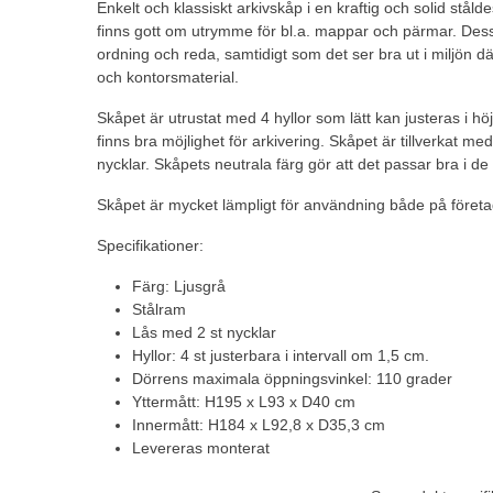
Enkelt och klassiskt arkivskåp i en kraftig och solid ståld
finns gott om utrymme för bl.a. mappar och pärmar. Dess
ordning och reda, samtidigt som det ser bra ut i miljön dä
och kontorsmaterial.
Skåpet är utrustat med 4 hyllor som lätt kan justeras i höjd
finns bra möjlighet för arkivering. Skåpet är tillverkat med l
nycklar. Skåpets neutrala färg gör att det passar bra i de f
Skåpet är mycket lämpligt för användning både på företag
Specifikationer:
Färg: Ljusgrå
Stålram
Lås med 2 st nycklar
Hyllor: 4 st justerbara i intervall om 1,5 cm.
Dörrens maximala öppningsvinkel: 110 grader
Yttermått: H195 x L93 x D40 cm
Innermått: H184 x L92,8 x D35,3 cm
Levereras monterat