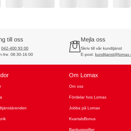
ng till oss
Mejla oss
:
042-400 93 00
Skriv till vår kundtjänst
-fre: 08:30-16:00
E-post:
kundtjanst@lomax.
idor
Om Lomax
r
Om oss
ta
Fördelar hos Lomax
dtjänstärenden
Jobba på Lomax
orik
KvartalsBonus
Bankuppgifter