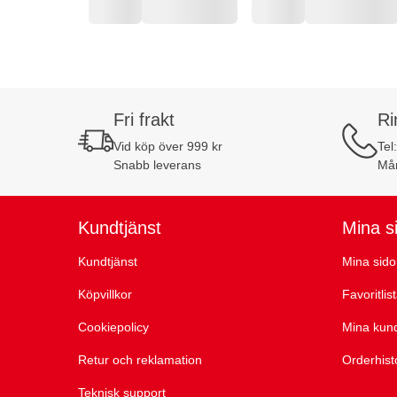
Fri frakt
Ri
Vid köp över 999 kr
Tel
Snabb leverans
Mån
Kundtjänst
Mina s
Kundtjänst
Mina sido
Köpvillkor
Favoritlis
Cookiepolicy
Mina kun
Retur och reklamation
Orderhist
Teknisk support