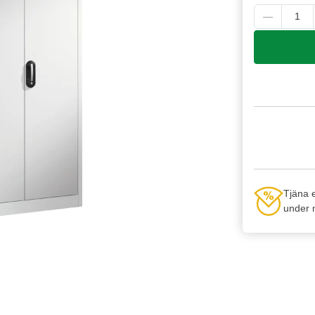
Tjäna 
under n