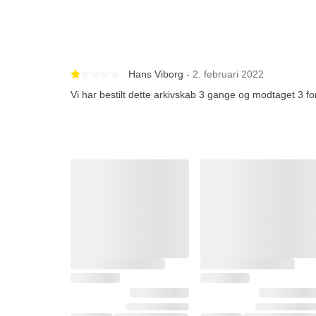
Betygsatt 1 av 5 stjärnor
Hans Viborg
- 2. februari 2022
Vi har bestilt dette arkivskab 3 gange og modtaget 3 