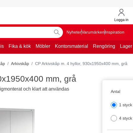
Logga in
Nyheter
Varumärken
Inspiration
is
Fika & kök
Möbler
Kontorsmaterial
Rengöring
Lager
kåp
Arkivskåp
CP Arkivskåp m. 4 hyllor, 930x1950x400 mm, grå
930x1950x400 mm, grå
digmonterat och klart att användas
Antal
1 styck
4 styck