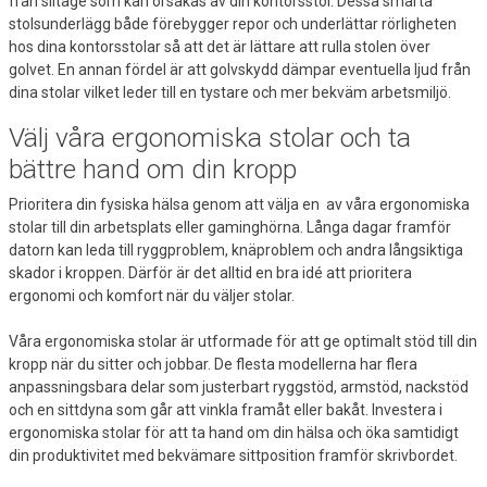
från slitage som kan orsakas av din kontorsstol. Dessa smarta
stolsunderlägg både förebygger repor och underlättar rörligheten
hos dina kontorsstolar så att det är lättare att rulla stolen över
golvet. En annan fördel är att golvskydd dämpar eventuella ljud från
dina stolar vilket leder till en tystare och mer bekväm arbetsmiljö.
Välj våra ergonomiska stolar och ta
bättre hand om din kropp
Prioritera din fysiska hälsa genom att välja en av våra ergonomiska
stolar till din arbetsplats eller gaminghörna. Långa dagar framför
datorn kan leda till ryggproblem, knäproblem och andra långsiktiga
skador i kroppen. Därför är det alltid en bra idé att prioritera
ergonomi och komfort när du väljer stolar.
Våra ergonomiska stolar är utformade för att ge optimalt stöd till din
kropp när du sitter och jobbar. De flesta modellerna har flera
anpassningsbara delar som justerbart ryggstöd, armstöd, nackstöd
och en sittdyna som går att vinkla framåt eller bakåt. Investera i
ergonomiska stolar för att ta hand om din hälsa och öka samtidigt
din produktivitet med bekvämare sittposition framför skrivbordet.