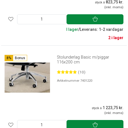
823,75 kr.
styck á
(inkl. moms)
I lager
/
Leverans: 1-2 vardagar
2 i lager
Stolunderlag Basic m/piggar
8%
Bonus
116x200 cm
(10)
Artikelnummer 7401220
1 223,75 kr.
styck á
(inkl. moms)