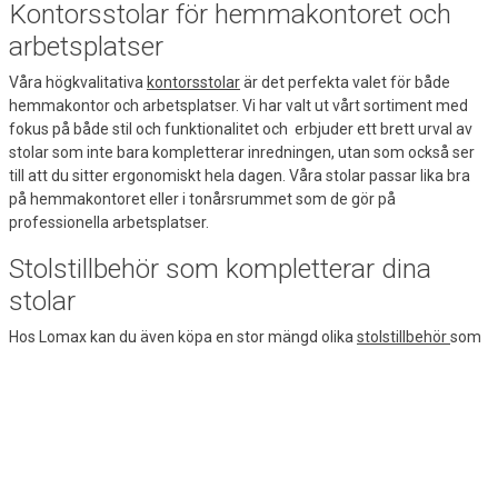
Kontorsstolar för hemmakontoret och
arbetsplatser
Våra högkvalitativa
kontorsstolar
är det perfekta valet för både
hemmakontor och arbetsplatser. Vi har valt ut vårt sortiment med
fokus på både stil och funktionalitet och erbjuder ett brett urval av
stolar som inte bara kompletterar inredningen, utan som också ser
till att du sitter ergonomiskt hela dagen. Våra stolar passar lika bra
på hemmakontoret eller i tonårsrummet som de gör på
professionella arbetsplatser.
Stolstillbehör som kompletterar dina
stolar
Hos Lomax kan du även köpa en stor mängd olika
stolstillbehör
som
kan komplettera och förbättra dina stolar på alla möjliga sätt. I vårt
sortiment hittar du en mängd olika tillval som du kan använda till
exempel för att anpassa dina stolar efter dina behov eller skydda
tyget på stolsdynorna. Vi har även flera högkvalitativa reservdelar
för dig som inte vill köpa en helt ny stol om en del av stolen har börjat
krångla eller gått sönder.