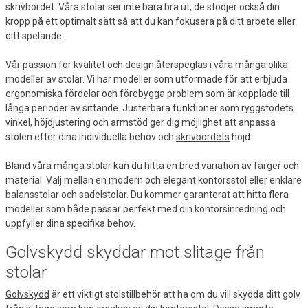
skrivbordet. Våra stolar ser inte bara bra ut, de stödjer också din
kropp på ett optimalt sätt så att du kan fokusera på ditt arbete eller
ditt spelande..
Vår passion för kvalitet och design återspeglas i våra många olika
modeller av stolar. Vi har modeller som utformade för att erbjuda
ergonomiska fördelar och förebygga problem som är kopplade till
långa perioder av sittande. Justerbara funktioner som ryggstödets
vinkel, höjdjustering och armstöd ger dig möjlighet att anpassa
stolen efter dina individuella behov och
skrivbordets
höjd.
Bland våra många stolar kan du hitta en bred variation av färger och
material. Välj mellan en modern och elegant kontorsstol eller enklare
balansstolar och sadelstolar. Du kommer garanterat att hitta flera
modeller som både passar perfekt med din kontorsinredning och
uppfyller dina specifika behov.
Golvskydd skyddar mot slitage från
stolar
Golvskydd
är ett viktigt stolstillbehör att ha om du vill skydda ditt golv