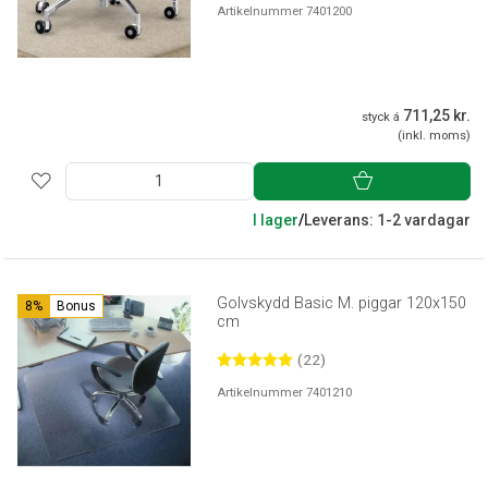
Artikelnummer 7401200
711,25 kr.
styck á
(inkl. moms)
I lager
/
Leverans: 1-2 vardagar
Golvskydd Basic M. piggar 120x150
8%
Bonus
cm
(22)
Artikelnummer 7401210