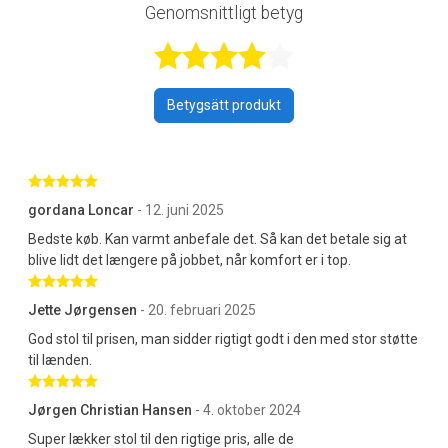
Genomsnittligt betyg
Betygsatt 4,3 a
Betygsätt produkt
Betygsatt 5 av 5 stjärnor
gordana Loncar
- 12. juni 2025
Bedste køb. Kan varmt anbefale det. Så kan det betale sig at
blive lidt det længere på jobbet, når komfort er i top.
Betygsatt 5 av 5 stjärnor
Jette Jørgensen
- 20. februari 2025
God stol til prisen, man sidder rigtigt godt i den med stor støtte
til lænden.
Betygsatt 5 av 5 stjärnor
Jørgen Christian Hansen
- 4. oktober 2024
Super lækker stol til den rigtige pris, alle de