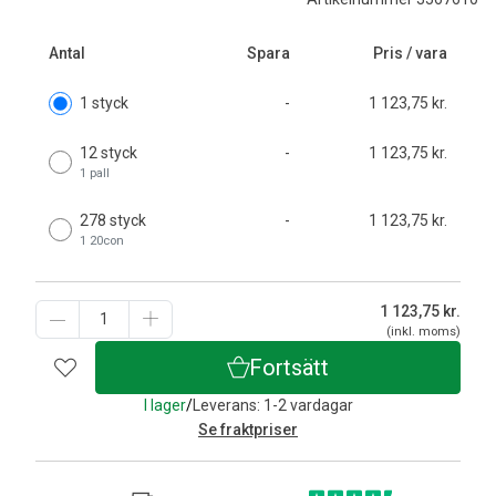
Antal
Spara
Pris / vara
1 styck
-
1 123,75 kr.
12 styck
-
1 123,75 kr.
1 pall
278 styck
-
1 123,75 kr.
1 20con
1 123,75
kr.
(inkl. moms)
Fortsätt
I lager
/
Leverans: 1-2 vardagar
Se fraktpriser