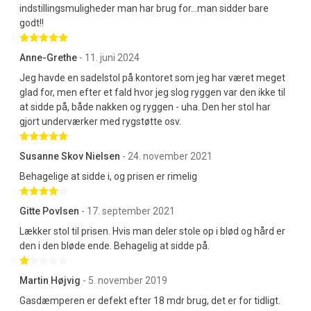
indstillingsmuligheder man har brug for...man sidder bare
godt!!
Betygsatt 5 av 5 stjärnor
Anne-Grethe
- 11. juni 2024
Jeg havde en sadelstol på kontoret som jeg har været meget
glad for, men efter et fald hvor jeg slog ryggen var den ikke til
at sidde på, både nakken og ryggen - uha. Den her stol har
gjort underværker med rygstøtte osv.
Betygsatt 5 av 5 stjärnor
Susanne Skov Nielsen
- 24. november 2021
Behagelige at sidde i, og prisen er rimelig
Betygsatt 4 av 5 stjärnor
Gitte Povlsen
- 17. september 2021
Lækker stol til prisen. Hvis man deler stole op i blød og hård er
den i den bløde ende. Behagelig at sidde på.
Betygsatt 1 av 5 stjärnor
Martin Højvig
- 5. november 2019
Gasdæmperen er defekt efter 18 mdr brug, det er for tidligt.