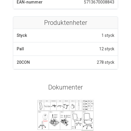
EAN-nummer
5713670008843
Produktenheter
Styck
1 styck
Pall
12 styck
20CON
278 styck
Dokumenter