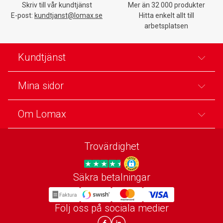
Skriv till vår kundtjänst
Mer än 32 000 produkter
E-post:
kundtjanst@lomax.se
Hitta enkelt allt till
arbetsplatsen
Kundtjänst
Mina sidor
Om Lomax
Trovärdighet
Säkra betalningar
Trygg E-handel
Följ oss på sociala medier
Lomax DK Facebook
Lomax SE LinkIn