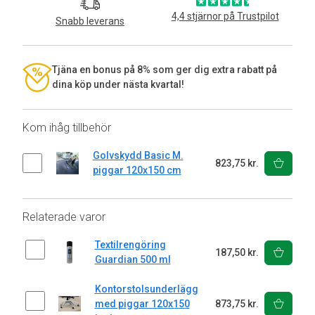
4,4 stjärnor på Trustpilot
Snabb leverans
Tjäna en bonus på 8% som ger dig extra rabatt på
dina köp under nästa kvartal!
Kom ihåg tillbehör
Golvskydd Basic M.
823,75 kr.
piggar 120x150 cm
Relaterade varor
Textilrengöring
187,50 kr.
Guardian 500 ml
Kontorstolsunderlägg
med piggar 120x150
873,75 kr.