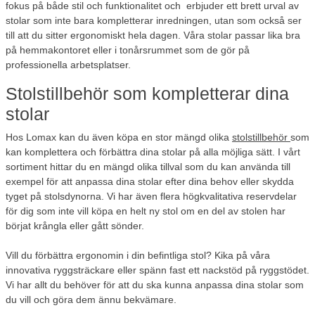
fokus på både stil och funktionalitet och erbjuder ett brett urval av
stolar som inte bara kompletterar inredningen, utan som också ser
till att du sitter ergonomiskt hela dagen. Våra stolar passar lika bra
på hemmakontoret eller i tonårsrummet som de gör på
professionella arbetsplatser.
Stolstillbehör som kompletterar dina
stolar
Hos Lomax kan du även köpa en stor mängd olika
stolstillbehör
som
kan komplettera och förbättra dina stolar på alla möjliga sätt. I vårt
sortiment hittar du en mängd olika tillval som du kan använda till
exempel för att anpassa dina stolar efter dina behov eller skydda
tyget på stolsdynorna. Vi har även flera högkvalitativa reservdelar
för dig som inte vill köpa en helt ny stol om en del av stolen har
börjat krångla eller gått sönder.
Vill du förbättra ergonomin i din befintliga stol? Kika på våra
innovativa ryggsträckare eller spänn fast ett nackstöd på ryggstödet.
Vi har allt du behöver för att du ska kunna anpassa dina stolar som
du vill och göra dem ännu bekvämare.