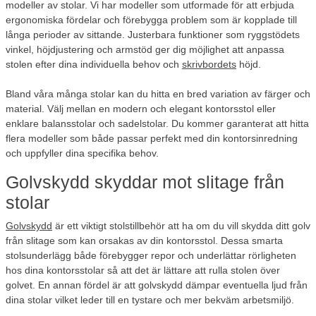
modeller av stolar. Vi har modeller som utformade för att erbjuda
ergonomiska fördelar och förebygga problem som är kopplade till
långa perioder av sittande. Justerbara funktioner som ryggstödets
vinkel, höjdjustering och armstöd ger dig möjlighet att anpassa
stolen efter dina individuella behov och
skrivbordets
höjd.
Bland våra många stolar kan du hitta en bred variation av färger och
material. Välj mellan en modern och elegant kontorsstol eller
enklare balansstolar och sadelstolar. Du kommer garanterat att hitta
flera modeller som både passar perfekt med din kontorsinredning
och uppfyller dina specifika behov.
Golvskydd skyddar mot slitage från
stolar
Golvskydd
är ett viktigt stolstillbehör att ha om du vill skydda ditt golv
från slitage som kan orsakas av din kontorsstol. Dessa smarta
stolsunderlägg både förebygger repor och underlättar rörligheten
hos dina kontorsstolar så att det är lättare att rulla stolen över
golvet. En annan fördel är att golvskydd dämpar eventuella ljud från
dina stolar vilket leder till en tystare och mer bekväm arbetsmiljö.