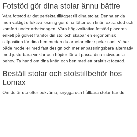
Fotstöd gör dina stolar ännu bättre
Våra
fotstöd
är det perfekta tillägget till dina stolar. Denna enkla
men väldigt effektiva lösning ger dina fötter och knän extra stöd och
komfort under arbetsdagen. Våra högkvalitativa fotstöd placeras
enkelt på golvet framför din stol och skapar en ergonomisk
sittposition för dina ben medan du arbetar eller spelar spel. Vi har
både modeller med fast design och mer anpassningsbara alternativ
med justerbara vinklar och höjder för att passa dina individuella
behov. Ta hand om dina knän och ben med ett praktiskt fotstöd.
Beställ stolar och stolstillbehör hos
Lomax
Om du är ute efter bekväma, snygga och hållbara stolar har du
kommit helt rätt. Hos Lomax kan du hitta både stolar och
stolstillbehör som passar alla möjliga arbetsmiljöer och skrivbord. Vi
har ergonomiska kontorsstolar med bekväma sittdynor och ett brett
utbud av praktiska stolstillbehör som fotstöd, tygimpregnering,
reservdelar, ryggsträckare och nackstöd.