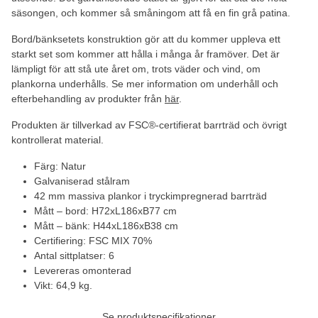
säsongen, och kommer så småningom att få en fin grå patina.
Bord/bänksetets konstruktion gör att du kommer uppleva ett
starkt set som kommer att hålla i många år framöver. Det är
lämpligt för att stå ute året om, trots väder och vind, om
plankorna underhålls. Se mer information om underhåll och
efterbehandling av produkter från
här
.
Produkten är tillverkad av FSC®-certifierat barrträd och övrigt
kontrollerat material.
Färg: Natur
Galvaniserad stålram
42 mm massiva plankor i tryckimpregnerad barrträd
Mått – bord: H72xL186xB77 cm
Mått – bänk: H44xL186xB38 cm
Certifiering: FSC MIX 70%
Antal sittplatser: 6
Levereras omonterad
Vikt: 64,9 kg.
Se produktspecifikationer