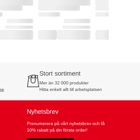
Stort sortiment
Mer än 32 000 produkter
se
Hitta enkelt allt till arbetsplatsen
Nyhetsbrev
Prenumerera på vårt nyhetsbrev och få
10% rabatt på din första order!