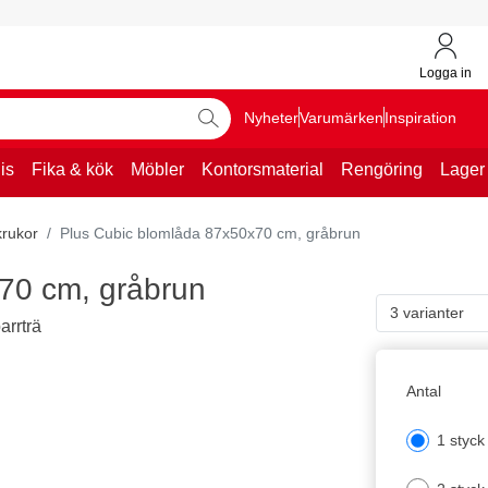
Logga in
Nyheter
Varumärken
Inspiration
is
Fika & kök
Möbler
Kontorsmaterial
Rengöring
Lager
krukor
Plus Cubic blomlåda 87x50x70 cm, gråbrun
70 cm, gråbrun
3 varianter
arrträ
Antal
1 styck