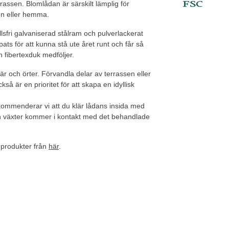
rassen. Blomlådan är särskilt lämplig för
n eller hemma.
lsfri galvaniserad stålram och pulverlackerat
ats för att kunna stå ute året runt och får så
 fibertexduk medföljer.
r och örter. Förvandla delar av terrassen eller
så är en prioritet för att skapa en idyllisk
kommenderar vi att du klär lådans insida med
ch växter kommer i kontakt med det behandlade
 produkter från
här
.