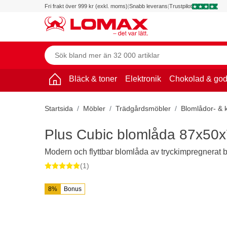
Fri frakt över 999 kr (exkl. moms)
|
Snabb leverans
|
Trustpilot
Bläck & toner
Elektronik
Chokolad & god
Startsida
Möbler
Trädgårdsmöbler
Blomlådor- & 
Plus Cubic blomlåda 87x50x
Modern och flyttbar blomlåda av tryckimpregnerat b
(1)
8%
Bonus