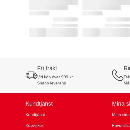
Fri frakt
Ri
Vid köp över 999 kr
Tel
Snabb leverans
Mån
Kundtjänst
Mina s
Kundtjänst
Mina sido
Köpvillkor
Favoritlis