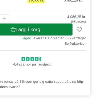
990,00 kr.
3 591,25 kr.
4 086,25
kr.
(inkl. moms)
Lägg i korg
I lager
/
Leverans: Förväntad 3-5 vardagar
Se fraktpriser
4,4 stjärnor på Trustpilot
en bonus på 8% som ger dig extra rabatt på dina köp
ästa kvartal!