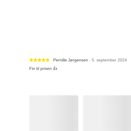
Betygsatt 5 av 5 stjärnor
Pernille Jørgensen
- 5. september 2024
Fin til prisen 👍