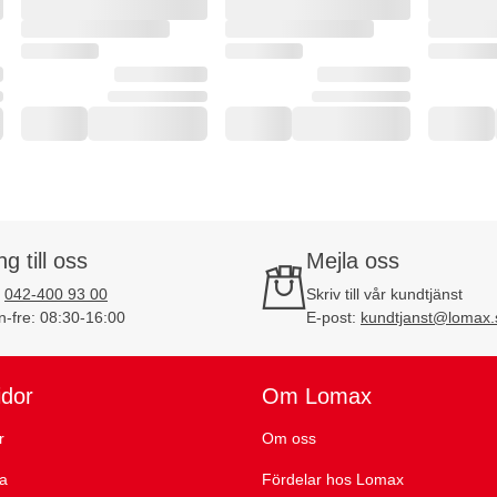
ng till oss
Mejla oss
:
042-400 93 00
Skriv till vår kundtjänst
-fre: 08:30-16:00
E-post:
kundtjanst@lomax.
idor
Om Lomax
r
Om oss
ta
Fördelar hos Lomax