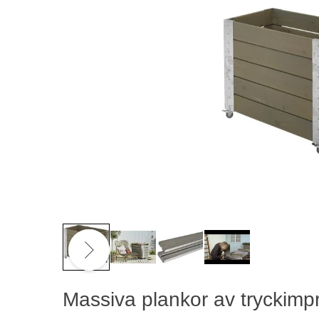
Se video
Massiva plankor av tryckimpr