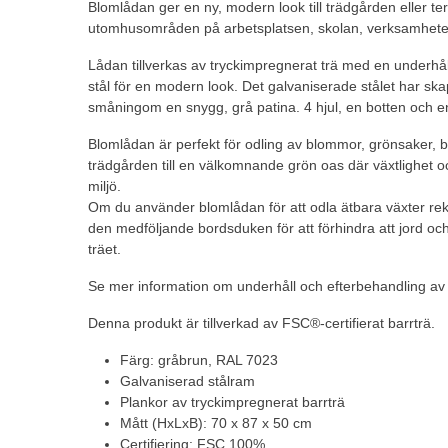
Blomlådan ger en ny, modern look till trädgården eller ter
utomhusområden på arbetsplatsen, skolan, verksamhete
Lådan tillverkas av tryckimpregnerat trä med en underhål
stål för en modern look. Det galvaniserade stålet har skap
småningom en snygg, grå patina. 4 hjul, en botten och en
Blomlådan är perfekt för odling av blommor, grönsaker, bä
trädgården till en välkomnande grön oas där växtlighet ock
miljö.
Om du använder blomlådan för att odla ätbara växter re
den medföljande bordsduken för att förhindra att jord o
träet.
Se mer information om underhåll och efterbehandling av
Denna produkt är tillverkad av FSC®-certifierat barrträ.
Färg: gråbrun, RAL 7023
Galvaniserad stålram
Plankor av tryckimpregnerat barrträ
Mått (HxLxB): 70 x 87 x 50 cm
Certifiering: FSC 100%