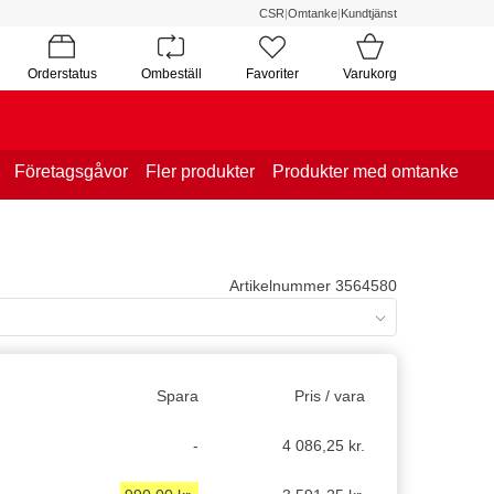
CSR
|
Omtanke
|
Kundtjänst
Orderstatus
Ombeställ
Favoriter
Varukorg
Företagsgåvor
Fler produkter
Produkter med omtanke
Artikelnummer 3564580
Spara
Pris / vara
-
4 086,25 kr.