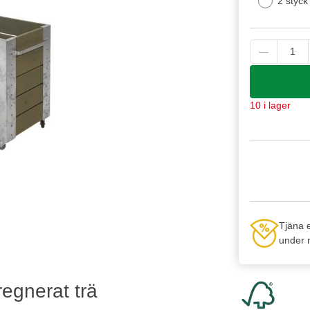
2 styck
10 i lager
Tjäna 
under n
egnerat trä