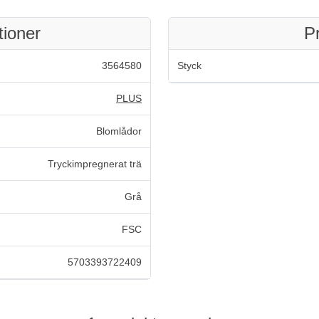
tioner
P
3564580
Styck
PLUS
Blomlådor
Tryckimpregnerat trä
Grå
FSC
5703393722409