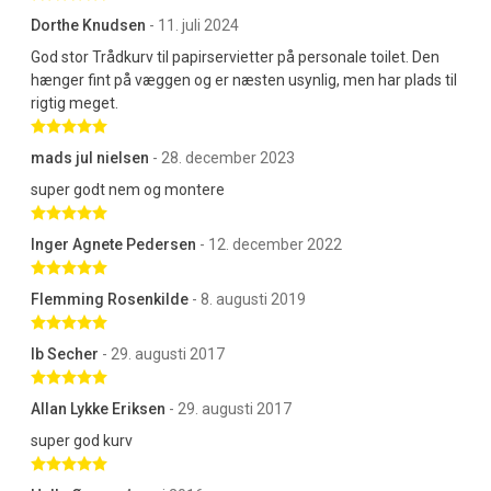
Dorthe Knudsen
- 11. juli 2024
God stor Trådkurv til papirservietter på personale toilet. Den
hænger fint på væggen og er næsten usynlig, men har plads til
rigtig meget.
Betygsatt 5 av 5 stjärnor
mads jul nielsen
- 28. december 2023
super godt nem og montere
Betygsatt 5 av 5 stjärnor
Inger Agnete Pedersen
- 12. december 2022
Betygsatt 5 av 5 stjärnor
Flemming Rosenkilde
- 8. augusti 2019
Betygsatt 5 av 5 stjärnor
Ib Secher
- 29. augusti 2017
Betygsatt 5 av 5 stjärnor
Allan Lykke Eriksen
- 29. augusti 2017
super god kurv
Betygsatt 5 av 5 stjärnor