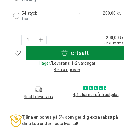
1 kartong
54 styck
-
200,00 kr.
1 pall
200,00
kr.
(inkl. moms)
Fortsätt
I lager
/
Leverans: 1-2 vardagar
Se fraktpriser
4,4 stjärnor på Trustpilot
Snabb leverans
Tjäna en bonus på 5% som ger dig extra rabatt på
dina köp under nästa kvartal!