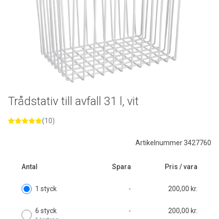
Trådstativ till avfall 31 l, vit
(10)
Artikelnummer 3427760
Antal
Spara
Pris / vara
1 styck
-
200,00 kr.
6 styck
-
200,00 kr.