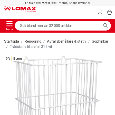
Fri frakt över 999 kr (exkl. moms)
|
Snabb leverans
|
Menu
Startsida
Rengöring
Avfallsbehållare & stativ
Sophinkar
Trådstativ till avfall 31 l, vit
5%
Bonus