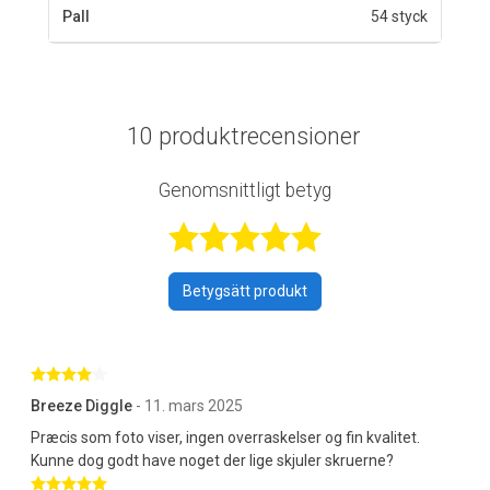
Pall
54 styck
10 produktrecensioner
Genomsnittligt betyg
Betygsatt 4,8 a
Betygsätt produkt
Betygsatt 4 av 5 stjärnor
Breeze Diggle
- 11. mars 2025
Præcis som foto viser, ingen overraskelser og fin kvalitet.
Kunne dog godt have noget der lige skjuler skruerne?
Betygsatt 5 av 5 stjärnor