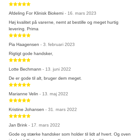
Betygsatt 5 av 5 stjärnor
Afdeling For Klinisk Biokemi
- 16. mars 2023
Høj kvalitet på varerne, nemt at bestille og meget hurtig
levering. Prima
Betygsatt 5 av 5 stjärnor
Pia Haagensen
- 3. februari 2023
Rigtigt gode handsker,
Betygsatt 5 av 5 stjärnor
Lotte Bechmann
- 13. juni 2022
De er gode til alt, bruger dem meget.
Betygsatt 5 av 5 stjärnor
Marianne Velin
- 13. maj 2022
Betygsatt 5 av 5 stjärnor
Kristine Johansen
- 31. mars 2022
Betygsatt 5 av 5 stjärnor
Jan Brink
- 17. mars 2022
Gode og stærke handsker som holder til lidt af hvert. Og oven