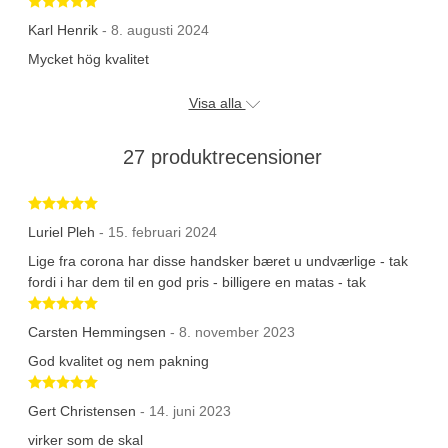
Karl Henrik
- 8. augusti 2024
Mycket hög kvalitet
Visa alla
27 produktrecensioner
Betygsatt 5 av 5 stjärnor
Luriel Pleh
- 15. februari 2024
Lige fra corona har disse handsker bæret u undværlige - tak
fordi i har dem til en god pris - billigere en matas - tak
Betygsatt 5 av 5 stjärnor
Carsten Hemmingsen
- 8. november 2023
God kvalitet og nem pakning
Betygsatt 5 av 5 stjärnor
Gert Christensen
- 14. juni 2023
virker som de skal