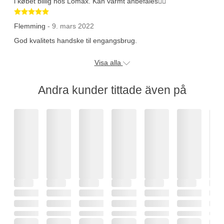
i købet billig hos Lomax. Kan varmt anbefales👍🏻
Betygsatt 5 av 5 stjärnor
Flemming
- 9. mars 2022
God kvalitets handske til engangsbrug.
Visa alla
Andra kunder tittade även på