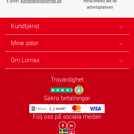
E-post:
kundtjanst@lomax.se
Hitta enkelt allt till
arbetsplatsen
Kundtjänst
Mina sidor
Om Lomax
Trovärdighet
Säkra betalningar
Trygg E-handel
Följ oss på sociala medier
Lomax DK Facebook
Lomax SE LinkIn
sv-SE