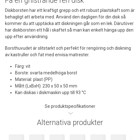
Få en gnistrande ren disk
Diskborsten har ett kraftigt grepp och ett robust plastskaft som är
behagligt att arbeta med. Använd den dagligen för din disk så
kommer du att upptäcka att diskningen går som en lek. Därutöver
har diskborsten ett hål i skaftet så man kan enkelt hänga upp den
upp efter användning.
Borsthuvudet är slitstarkt och perfekt för rengöring och diskning
av kastruller och fat med envisa matrester.
Färg: vit
Borste: svarta medelhöga borst
Material: plast (PP)
Mått (LxBxH): 230 x 50 x 50 mm
Kan diskas i diskmaskin upp till 93 °C
Se produktspecifikationer
Alternativa produkter