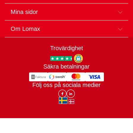
Mina sidor
Om Lomax
Trovärdighet
Säkra betalningar
Trygg E-handel
Följ oss på sociala medier
Lomax DK Facebook
Lomax SE LinkIn
sv-SE
da-DK