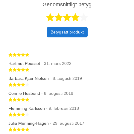
Genomsnittligt betyg
Betygsatt 4,1 a
Betygsätt produkt
Betygsatt 5 av 5 stjärnor
Hartmut Pousset
- 31. mars 2022
Betygsatt 5 av 5 stjärnor
Barbara Kjær Nielsen
- 8. augusti 2019
Betygsatt 4 av 5 stjärnor
Connie Hosbond
- 8. augusti 2019
Betygsatt 5 av 5 stjärnor
Flemming Karlsson
- 9. februari 2018
Betygsatt 4 av 5 stjärnor
Julia Menning-Hagen
- 29. augusti 2017
Betygsatt 5 av 5 stjärnor