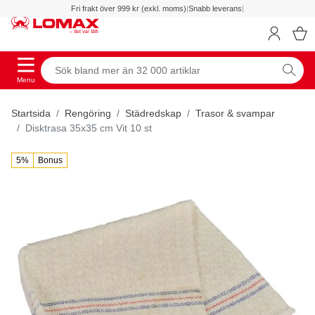
Fri frakt över 999 kr (exkl. moms)
|
Snabb leverans
|
Menu
Startsida
Rengöring
Städredskap
Trasor & svampar
Disktrasa 35x35 cm Vit 10 st
5%
Bonus