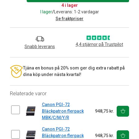
4 i lager
I lager
/
Leverans: 1-2 vardagar
Se fraktpriser
4,4 stjärnor på Trustpilot
Snabb leverans
Tjäna en bonus på 20% som ger dig extra rabatt på
dina köp under nästa kvartal!
Relaterade varor
Canon PGI-72
Bläckpatron flerpack
948,75 kr.
MBK/C/M/Y/R
Canon PGI-72
Bläckpatron flerpack
948,75 kr.