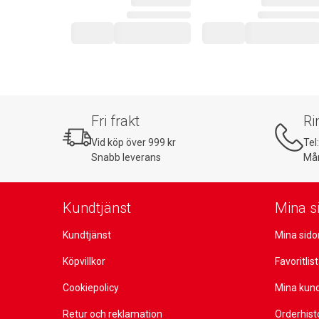
Fri frakt
Ri
Vid köp över 999 kr
Tel
Snabb leverans
Mån
Kundtjänst
Mina s
Kundtjänst
Mina sido
Köpvillkor
Favoritlis
Cookiepolicy
Mina kun
Retur och reklamation
Orderhist