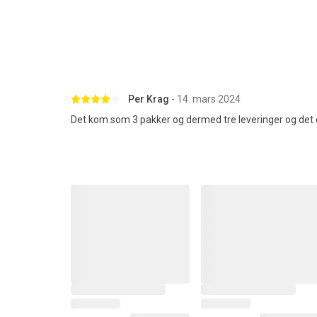
Betygsatt 4 av 5 stjärnor
Per Krag
- 14. mars 2024
Det kom som 3 pakker og dermed tre leveringer og det er