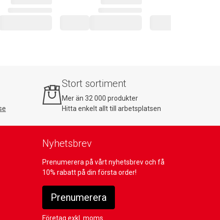
Stort sortiment
Mer än 32 000 produkter
se
Hitta enkelt allt till arbetsplatsen
Nyhetsbrev
Prenumerera på vårt nyhetsbrev och få
10% rabatt på din första order!
Prenumerera
Företag exkl. moms