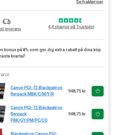
Se fraktpriser
4,4 stjärnor på Trustpilot
b leverans
en bonus på 8% som ger dig extra rabatt på dina köp
nästa kvartal!
varor
Canon PGI-72 Bläckpatron
948,75 kr.
flerpack MBK/C/M/Y/R
Canon PGI-72 Bläckpatron
flerpack
948,75 kr.
PBK/GY/PM/PC/CO
Bläckpatron Canon PGI-