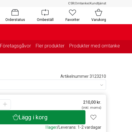
CSR
|
Omtanke
|
Kundtjänst
Orderstatus
Ombeställ
Favoriter
Varukorg
Företagsgåvor
Fler produkter
Produkter med omtanke
Artikelnummer 3123210
210,00
kr.
(inkl. moms)
Lägg i korg
I lager
/
Leverans: 1-2 vardagar