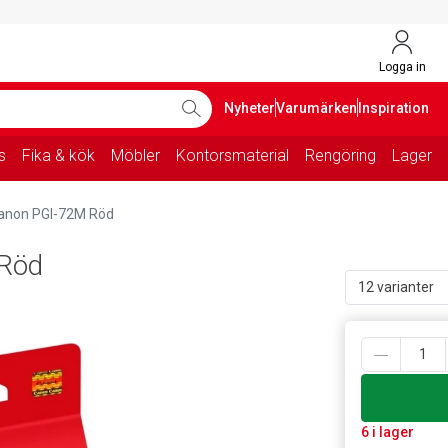
Logga in
Nyheter
Varumärken
Inspiration
s
Fika & kök
Möbler
Kontorsmaterial
Rengöring
Lager
Canon PGI-72M Röd
 Röd
12 varianter
6 i lager