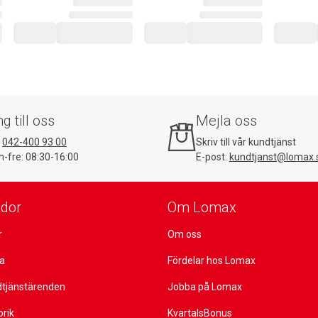
ng till oss
Mejla oss
:
042-400 93 00
Skriv till vår kundtjänst
-fre: 08:30-16:00
E-post:
kundtjanst@lomax.
idor
Om Lomax
r
Om oss
ta
Fördelar hos Lomax
dtjänstärenden
Jobba på Lomax
orik
KvartalsBonus