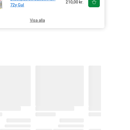
210,00 kr.
72y Gul
Visa alla