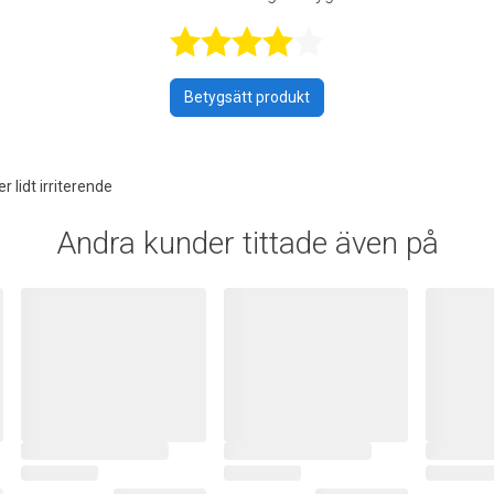
Betygsatt 4 a
Betygsätt produkt
 lidt irriterende
Andra kunder tittade även på