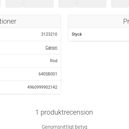
tioner
P
3123210
Styck
Canon
Röd
6405B001
4960999902142
1 produktrecension
Genomsnittligt betyg