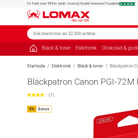
Fri frakt över 999 kr (exkl. moms)
|
Snabb leverans
|
Trustpilot
Bläck & toner
Elektronik
Chokolad & godi
Startsida
Elektronik
Bläck & toner
Bläckpatron 
Bläckpatron Canon PGI-72M
(1)
8%
Bonus