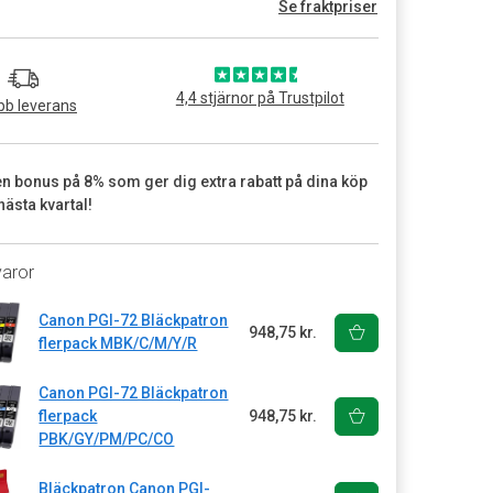
Se fraktpriser
4,4 stjärnor på Trustpilot
b leverans
en bonus på 8% som ger dig extra rabatt på dina köp
nästa kvartal!
varor
Canon PGI-72 Bläckpatron
948,75 kr.
flerpack MBK/C/M/Y/R
Canon PGI-72 Bläckpatron
flerpack
948,75 kr.
PBK/GY/PM/PC/CO
Bläckpatron Canon PGI-