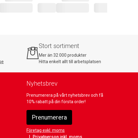
Stort sortiment
Mer än 32 000 produkter
se
Hitta enkelt allt till arbetsplatsen
Nyhetsbrev
Prenumerera på vårt nyhetsbrev och få
10% rabatt på din första order!
Prenumerera
Företag exkl. moms
Privatperson inkl. moms