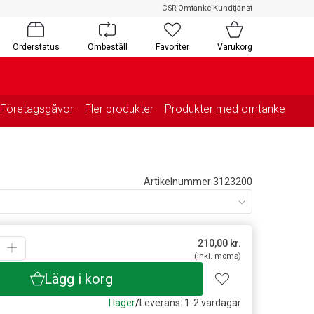
CSR
|
Omtanke
|
Kundtjänst
Orderstatus
Ombeställ
Favoriter
Varukorg
Företagsgåvor
Fler produkter
Produkter med omtanke
Artikelnummer 3123200
210,00
kr.
(inkl. moms)
Lägg i korg
I lager
/
Leverans: 1-2 vardagar