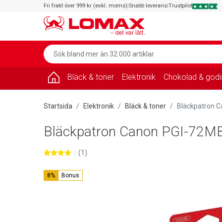
Fri frakt över 999 kr (exkl. moms)
|
Snabb leverans
|
Trustpilot
Bläck & toner
Elektronik
Chokolad & godi
Startsida
Elektronik
Bläck & toner
Bläckpatron C
Bläckpatron Canon PGI-72MB
(1)
8%
Bonus