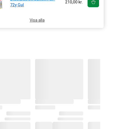
210,00 kr.
72y Gul
Visa alla