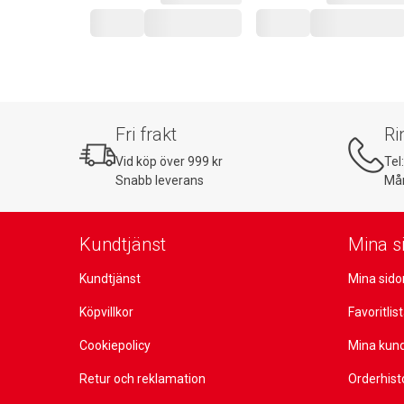
Fri frakt
Ri
Vid köp över 999 kr
Tel
Snabb leverans
Mån
Kundtjänst
Mina s
Kundtjänst
Mina sido
Köpvillkor
Favoritlis
Cookiepolicy
Mina kun
Retur och reklamation
Orderhist