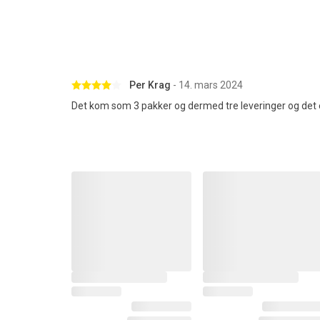
Betygsatt 4 av 5 stjärnor
Per Krag
- 14. mars 2024
Det kom som 3 pakker og dermed tre leveringer og det er