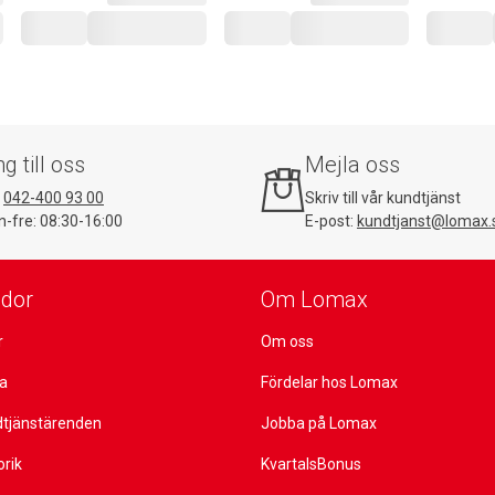
ng till oss
Mejla oss
:
042-400 93 00
Skriv till vår kundtjänst
-fre: 08:30-16:00
E-post:
kundtjanst@lomax.
idor
Om Lomax
r
Om oss
ta
Fördelar hos Lomax
dtjänstärenden
Jobba på Lomax
orik
KvartalsBonus