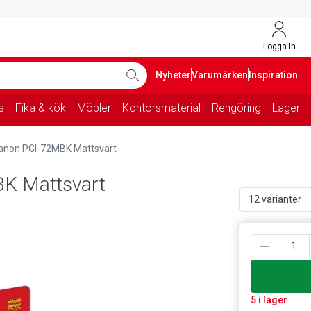
Logga in
Nyheter
Varumärken
Inspiration
s
Fika & kök
Möbler
Kontorsmaterial
Rengöring
Lager
anon PGI-72MBK Mattsvart
K Mattsvart
12 varianter
5 i lager