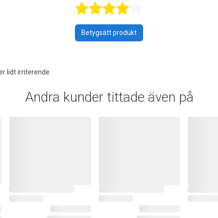
Betygsatt 4 a
Betygsätt produkt
 lidt irriterende
Andra kunder tittade även på