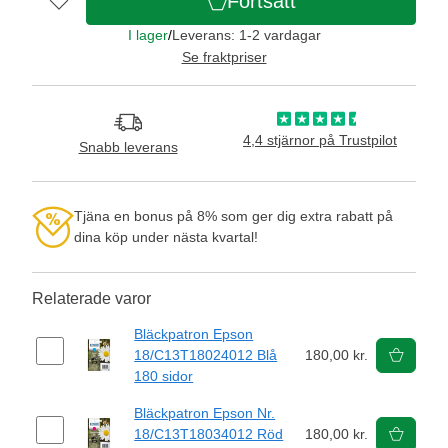
Fortsätt
I lager
/
Leverans: 1-2 vardagar
Se fraktpriser
4,4 stjärnor på Trustpilot
Snabb leverans
Tjäna en bonus på 8% som ger dig extra rabatt på
dina köp under nästa kvartal!
Relaterade varor
Bläckpatron Epson
18/C13T18024012 Blå
180,00 kr.
180 sidor
Bläckpatron Epson Nr.
18/C13T18034012 Röd
180,00 kr.