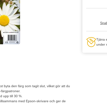
Snab
Tjäna 
under n
yta den färg som tagit slut, vilket gör att du
-färgpatroner.
 upp till 30 %.
 tillsammans med Epson-skrivare och ger de