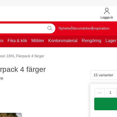
Logga in
Nyheter
Varumärken
Inspiration
is
Fika & kök
Möbler
Kontorsmaterial
Rengöring
Lager
son 18XL Flerpack 4 färger
rpack 4 färger
15 varianter
re