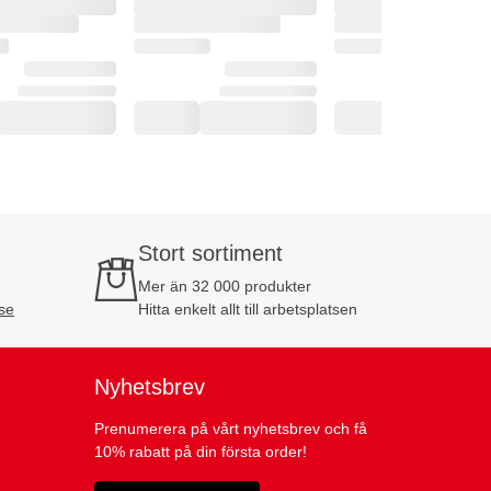
Stort sortiment
Mer än 32 000 produkter
se
Hitta enkelt allt till arbetsplatsen
Nyhetsbrev
Prenumerera på vårt nyhetsbrev och få
10% rabatt på din första order!