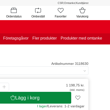
CSR
|
Omtanke
|
Kundtjänst
Orderstatus
Ombeställ
Favoriter
Varukorg
Företagsgåvor
Fler produkter
Produkter med omtanke
Artikelnummer 3118630
1 198,75
kr.
(inkl. moms)
Lägg i korg
I lager
/
Leverans: 1-2 vardagar