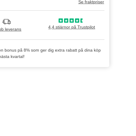
Se fraktpriser
4,4 stjärnor på Trustpilot
b leverans
en bonus på 8% som ger dig extra rabatt på dina köp
ästa kvartal!