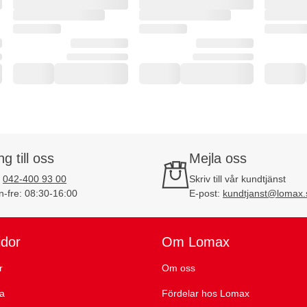
ng till oss
Mejla oss
:
042-400 93 00
Skriv till vår kundtjänst
-fre: 08:30-16:00
E-post:
kundtjanst@lomax.
idor
Om Lomax
r
Om oss
ta
Fördelar hos Lomax