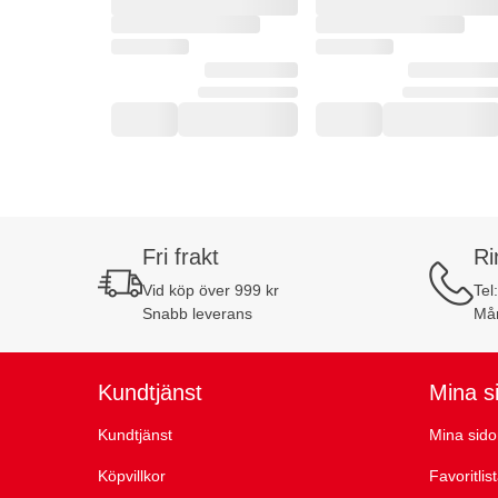
Fri frakt
Ri
Vid köp över 999 kr
Tel
Snabb leverans
Mån
Kundtjänst
Mina s
Kundtjänst
Mina sido
Köpvillkor
Favoritlis