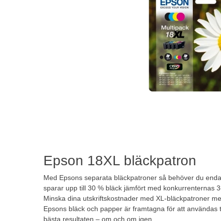
Epson 18XL bläckpatron
Med Epsons separata bläckpatroner så behöver du endast b
sparar upp till 30 % bläck jämfört med konkurrenternas 3
Minska dina utskriftskostnader med XL-bläckpatroner med
Epsons bläck och papper är framtagna för att användas
bästa resultaten – om och om igen.