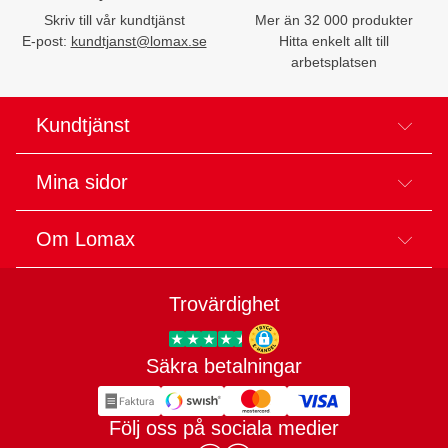
Skriv till vår kundtjänst
Mer än 32 000 produkter
E-post:
kundtjanst@lomax.se
Hitta enkelt allt till
arbetsplatsen
Kundtjänst
Mina sidor
Om Lomax
Trovärdighet
Säkra betalningar
Trygg E-handel
Följ oss på sociala medier