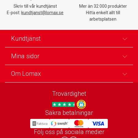
Skriv till vår kundtjänst
Mer än 32 000 produkter
E-post:
kundtjanst@lomax.se
Hitta enkelt allt till
arbetsplatsen
Kundtjänst
Mina sidor
Om Lomax
Trovärdighet
Säkra betalningar
Trygg E-handel
Följ oss på sociala medier