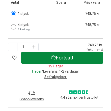
Antal
Spara
Pris / vara
1 styck
-
748,75 kr.
4 styck
-
748,75 kr.
1 kartong
748,75
kr.
(inkl. moms)
Fortsätt
15 i lager
I lager
/
Leverans: 1-2 vardagar
Se fraktpriser
4,4 stjärnor på Trustpilot
Snabb leverans