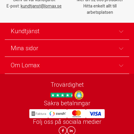
E-post:
kundtjanst@lomax.se
Hitta enkelt allt till
arbetsplatsen
Kundtjänst
Mina sidor
Om Lomax
Trovärdighet
Säkra betalningar
Trygg E-handel
Följ oss på sociala medier
Lomax DK Facebook
Lomax SE LinkIn