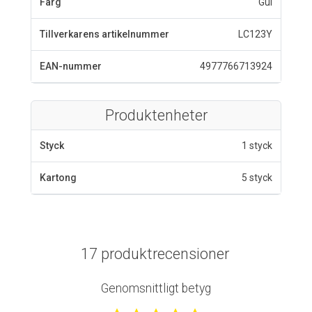
Färg
Gul
Tillverkarens artikelnummer
LC123Y
EAN-nummer
4977766713924
Produktenheter
Styck
1 styck
Kartong
5 styck
17 produktrecensioner
Genomsnittligt betyg