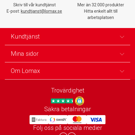
Skriv till vår kundtjänst
Mer än 32 000 produkter
E-post:
kundtjanst@lomax.se
Hitta enkelt allt till
arbetsplatsen
Kundtjänst
Mina sidor
Om Lomax
Trovärdighet
Säkra betalningar
Trygg E-handel
Följ oss på sociala medier