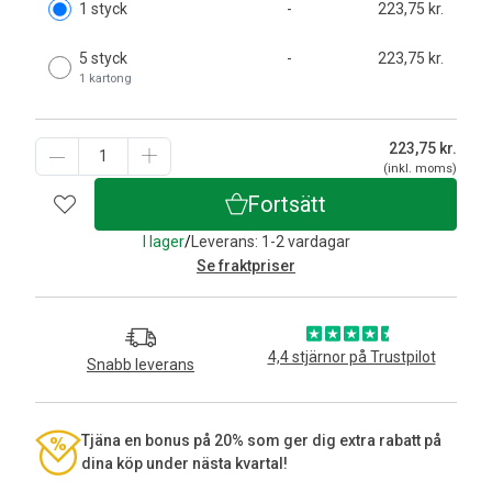
1 styck
-
223,75 kr.
5 styck
-
223,75 kr.
1 kartong
223,75
kr.
(inkl. moms)
Fortsätt
I lager
/
Leverans: 1-2 vardagar
Se fraktpriser
4,4 stjärnor på Trustpilot
Snabb leverans
Tjäna en bonus på 20% som ger dig extra rabatt på
dina köp under nästa kvartal!