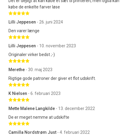
Det er dejligt at kan købe et sæt til printeren, men også kan
købe de enkelte farver løse
Betygsatt 5 av 5 stjärnor
Lilli Jeppesen
- 26. juni 2024
Den varer længe
Betygsatt 5 av 5 stjärnor
Lilli Jeppesen
- 10. november 2023
Originaler virker bedst ;-)
Betygsatt 5 av 5 stjärnor
Merethe
- 30. maj 2023
Rigtige gode patroner der giver et flot udskrift.
Betygsatt 5 av 5 stjärnor
K Nielsen
- 6. februari 2023
Betygsatt 5 av 5 stjärnor
Mette Malene Langkilde
- 13. december 2022
De er meget nemme at udskifte
Betygsatt 5 av 5 stjärnor
Camilla Nordstrøm Just
- 4. februari 2022