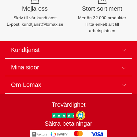
Mejla oss
Stort sortiment
Skriv till vår kundtjänst
Mer än 32 000 produkter
E-post:
kundtjanst@lomax.se
Hitta enkelt allt till
arbetsplatsen
Kundtjänst
Mina sidor
Om Lomax
Trovärdighet
Säkra betalningar
Trygg E-handel