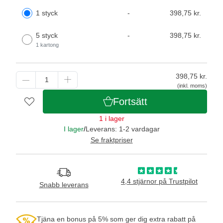
1 styck
-
398,75 kr.
5 styck
-
398,75 kr.
1 kartong
398,75
kr.
(inkl. moms)
Fortsätt
1 i lager
I lager
/
Leverans: 1-2 vardagar
Se fraktpriser
4,4 stjärnor på Trustpilot
Snabb leverans
Tjäna en bonus på 5% som ger dig extra rabatt på