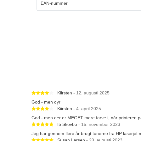
EAN-nummer
Betygsatt 4 av 5 stjärnor
Kiirsten
- 12. augusti 2025
God - men dyr
Betygsatt 4 av 5 stjärnor
Kiirsten
- 4. april 2025
God - men der er MEGET mere farve i, når printeren pås
Betygsatt 5 av 5 stjärnor
Ib Skovbo
- 15. november 2023
Jeg har gennem flere år brugt tonerne fra HP laserjet m
Betygsatt 5 av 5 stjärnor
Susan Larsen
- 29. augusti 2023