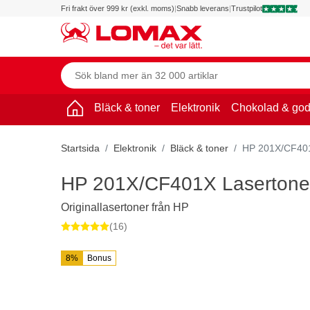
Fri frakt över 999 kr (exkl. moms)
|
Snabb leverans
|
Trustpilot
Bläck & toner
Elektronik
Chokolad & god
Startsida
Elektronik
Bläck & toner
HP 201X/CF401X
HP 201X/CF401X Lasertoner
Originallasertoner från HP
(16)
8%
Bonus