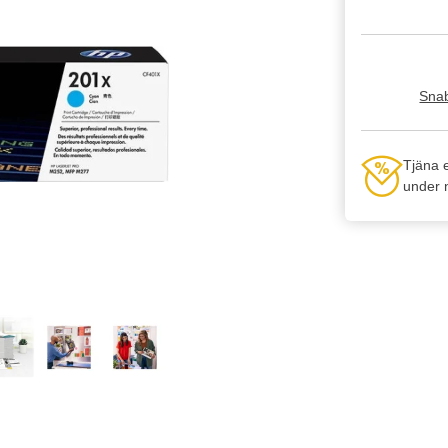
Snab
Tjäna 
under n