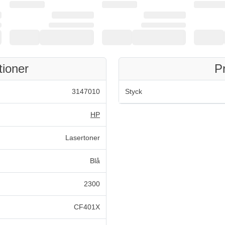
tioner
P
3147010
Styck
HP
Lasertoner
Blå
2300
CF401X