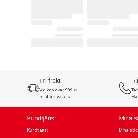
Fri frakt
Ri
Vid köp över 999 kr
Tel
Snabb leverans
Mån
Kundtjänst
Mina s
Kundtjänst
Mina sido