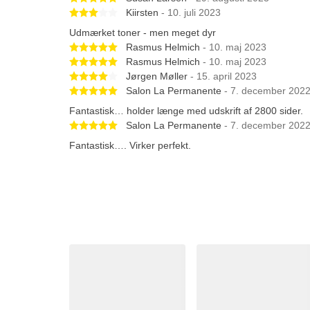
Betygsatt 3 av 5 stjärnor
Kiirsten
- 10. juli 2023
Udmærket toner - men meget dyr
Betygsatt 5 av 5 stjärnor
Rasmus Helmich
- 10. maj 2023
Betygsatt 5 av 5 stjärnor
Rasmus Helmich
- 10. maj 2023
Betygsatt 4 av 5 stjärnor
Jørgen Møller
- 15. april 2023
Betygsatt 5 av 5 stjärnor
Salon La Permanente
- 7. december 202
Fantastisk… holder længe med udskrift af 2800 sider.
Betygsatt 5 av 5 stjärnor
Salon La Permanente
- 7. december 202
Fantastisk…. Virker perfekt.