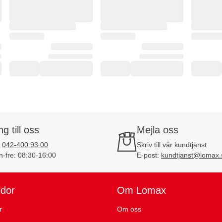
ng till oss
Mejla oss
:
042-400 93 00
Skriv till vår kundtjänst
-fre: 08:30-16:00
E-post:
kundtjanst@lomax.
idor
Om Lomax
r
Om oss