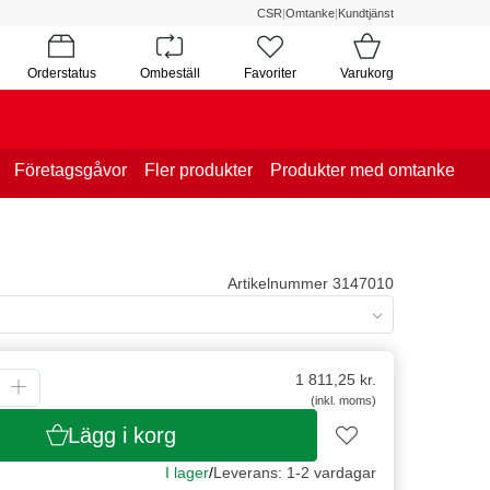
CSR
|
Omtanke
|
Kundtjänst
Orderstatus
Ombeställ
Favoriter
Varukorg
Företagsgåvor
Fler produkter
Produkter med omtanke
Artikelnummer 3147010
1 811,25
kr.
(inkl. moms)
Lägg i korg
I lager
/
Leverans: 1-2 vardagar