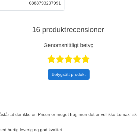
0888793237991
16 produktrecensioner
Genomsnittligt betyg
Betygsatt 4,
Betygsätt produkt
tår at der ikke er. Prisen er meget høj, men det er vel ikke Lomax´ sk
ed hurtig leverig og god kvalitet