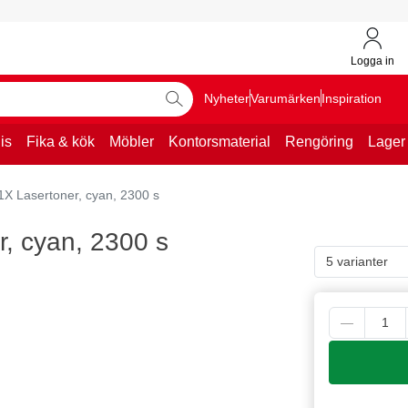
Logga in
Nyheter
Varumärken
Inspiration
is
Fika & kök
Möbler
Kontorsmaterial
Rengöring
Lager
 Lasertoner, cyan, 2300 s
, cyan, 2300 s
5 varianter