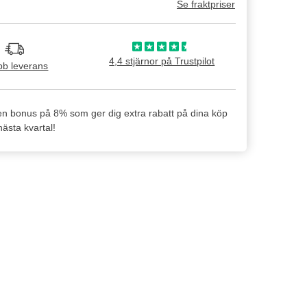
Se fraktpriser
4,4 stjärnor på Trustpilot
b leverans
en bonus på 8% som ger dig extra rabatt på dina köp
ästa kvartal!