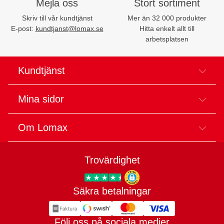
Mejla oss
Stort sortiment
Skriv till vår kundtjänst
Mer än 32 000 produkter
E-post:
kundtjanst@lomax.se
Hitta enkelt allt till
arbetsplatsen
Kundtjänst
Mina sidor
Om Lomax
Trovärdighet
Säkra betalningar
Trygg E-handel
Följ oss på sociala medier