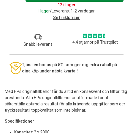
12 i lager
I lager
/
Leverans: 1-2 vardagar
Se fraktpriser
4,4 stjärnor på Trustpilot
Snabb leverans
Tjäna en bonus på 5% som ger dig extra rabatt på
dina köp under nästa kvartal!
Med HPs originaltillbehör får du alltid en konsekvent och tillförlitlig
prestanda. Alla HPs originaltillbehör är utformade för att
säkerställa optimala resultat för alla krävande uppgifter som ger
tryckresultat i toppkvalitet som inte bleknar.
Specifikationer
Kapacitet: 2 x 2000