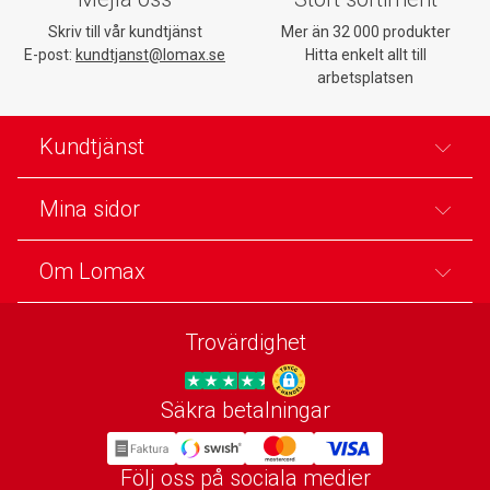
Skriv till vår kundtjänst
Mer än 32 000 produkter
E-post:
kundtjanst@lomax.se
Hitta enkelt allt till
arbetsplatsen
Kundtjänst
Mina sidor
Om Lomax
Trovärdighet
Säkra betalningar
Trygg E-handel
Följ oss på sociala medier