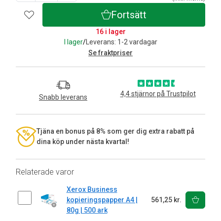
Fortsätt
16 i lager
I lager
/
Leverans: 1-2 vardagar
Se fraktpriser
4,4 stjärnor på Trustpilot
Snabb leverans
Tjäna en bonus på 8% som ger dig extra rabatt på
dina köp under nästa kvartal!
Relaterade varor
Xerox Business
kopieringspapper A4 |
561,25 kr.
80g | 500 ark