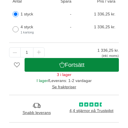
Antal
Spara
Pris / vara
1 styck
-
1 336,25 kr.
4 styck
-
1 336,25 kr.
1 kartong
1 336,25
kr.
(inkl. moms)
Fortsätt
3 i lager
I lager
/
Leverans: 1-2 vardagar
Se fraktpriser
4,4 stjärnor på Trustpilot
Snabb leverans