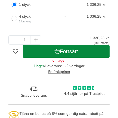
1 styck
-
1 336,25 kr.
4 styck
-
1 336,25 kr.
1 kartong
1 336,25
kr.
(inkl. moms)
Fortsätt
6 i lager
I lager
/
Leverans: 1-2 vardagar
Se fraktpriser
4,4 stjärnor på Trustpilot
Snabb leverans
Tjäna en bonus på 8% som ger dig extra rabatt på