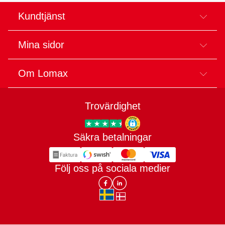
Kundtjänst
Mina sidor
Om Lomax
Trovärdighet
Säkra betalningar
Trygg E-handel
Följ oss på sociala medier
Lomax DK Facebook
Lomax SE LinkIn
sv-SE
da-DK