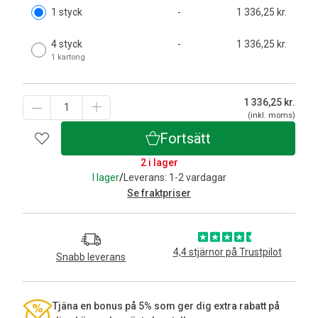
1 styck
-
1 336,25 kr.
4 styck
-
1 336,25 kr.
1 kartong
1 336,25
kr.
(inkl. moms)
Fortsätt
2 i lager
I lager
/
Leverans: 1-2 vardagar
Se fraktpriser
4,4 stjärnor på Trustpilot
Snabb leverans
Tjäna en bonus på 5% som ger dig extra rabatt på