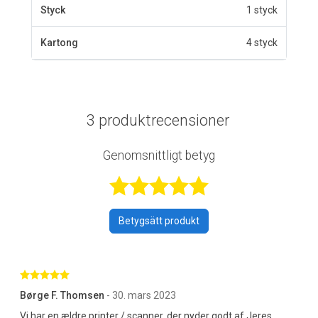
Styck
1 styck
Kartong
4 styck
3 produktrecensioner
Genomsnittligt betyg
Betygsatt 5 av 
Betygsätt produkt
Betygsatt 5 av 5 stjärnor
Børge F. Thomsen
- 30. mars 2023
Vi har en ældre printer / scanner, der nyder godt af Jeres