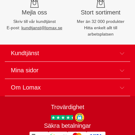
Mejla oss
Stort sortiment
Skriv till vår kundtjänst
Mer än 32 000 produkter
E-post:
kundtjanst@lomax.se
Hitta enkelt allt till
arbetsplatsen
Kundtjänst
Mina sidor
Om Lomax
Trovärdighet
Säkra betalningar
Trygg E-handel